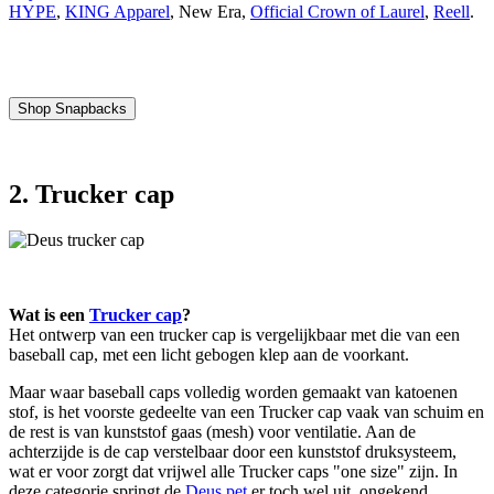
HYPE
,
KING Apparel
, New Era,
Official Crown of Laurel
,
Reell
.
Shop Snapbacks
2. Trucker cap
Wat is een
Trucker cap
?
Het ontwerp van een trucker cap is vergelijkbaar met die van een
baseball cap, met een licht gebogen klep aan de voorkant.
Maar waar baseball caps volledig worden gemaakt van katoenen
stof, is het voorste gedeelte van een Trucker cap vaak van schuim en
de rest is van kunststof gaas (mesh) voor ventilatie. Aan de
achterzijde is de cap verstelbaar door een kunststof druksysteem,
wat er voor zorgt dat vrijwel alle Trucker caps "one size" zijn. In
deze categorie springt de
Deus pet
er toch wel uit, ongekend