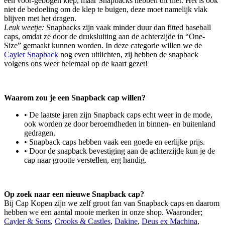
een voor-gebogen klep, maar Snapbacks hebben dit niet. Het is ook
niet de bedoeling om de klep te buigen, deze moet namelijk vlak
blijven met het dragen.
Leuk weetje:
Snapbacks zijn vaak minder duur dan fitted baseball
caps, omdat ze door de druksluiting aan de achterzijde in “One-
Size” gemaakt kunnen worden. In deze categorie willen we de
Cayler Snapback
nog even uitlichten, zij hebben de snapback
volgens ons weer helemaal op de kaart gezet!
Waarom zou je een Snapback cap willen?
• De laatste jaren zijn Snapback caps echt weer in de mode,
ook worden ze door beroemdheden in binnen- en buitenland
gedragen.
• Snapback caps hebben vaak een goede en eerlijke prijs.
• Door de snapback bevestiging aan de achterzijde kun je de
cap naar grootte verstellen, erg handig.
Op zoek naar een nieuwe Snapback cap?
Bij Cap Kopen zijn we zelf groot fan van Snapback caps en daarom
hebben we een aantal mooie merken in onze shop. Waaronder;
Cayler & Sons
,
Crooks & Castles
,
Dakine
,
Deus ex Machina
,