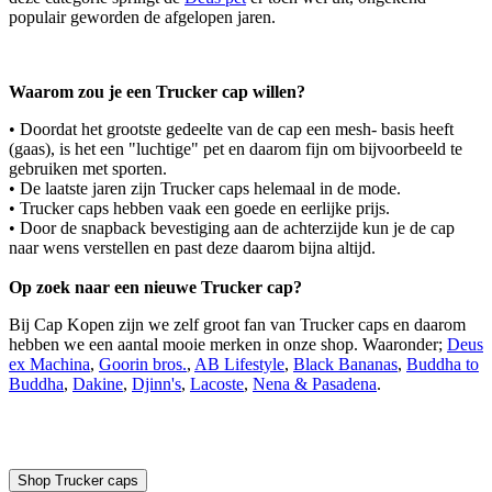
populair geworden de afgelopen jaren.
Waarom zou je een Trucker cap willen?
• Doordat het grootste gedeelte van de cap een mesh- basis heeft
(gaas), is het een "luchtige" pet en daarom fijn om bijvoorbeeld te
gebruiken met sporten.
• De laatste jaren zijn Trucker caps helemaal in de mode.
• Trucker caps hebben vaak een goede en eerlijke prijs.
• Door de snapback bevestiging aan de achterzijde kun je de cap
naar wens verstellen en past deze daarom bijna altijd.
Op zoek naar een nieuwe Trucker cap?
Bij Cap Kopen zijn we zelf groot fan van Trucker caps en daarom
hebben we een aantal mooie merken in onze shop. Waaronder;
Deus
ex Machina
,
Goorin bros.
,
AB Lifestyle
,
Black Bananas
,
Buddha to
Buddha
,
Dakine
,
Djinn's
,
Lacoste
,
Nena & Pasadena
.
Shop Trucker caps