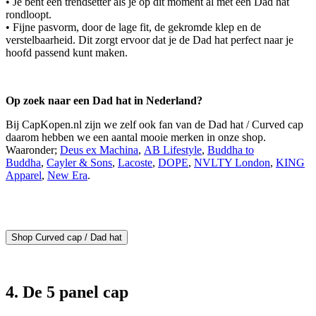
• Je bent een trendsetter als je op dit moment al met een Dad hat
rondloopt.
• Fijne pasvorm, door de lage fit, de gekromde klep en de
verstelbaarheid. Dit zorgt ervoor dat je de Dad hat perfect naar je
hoofd passend kunt maken.
Op zoek naar een Dad hat in Nederland?
Bij CapKopen.nl zijn we zelf ook fan van de Dad hat / Curved cap
daarom hebben we een aantal mooie merken in onze shop.
Waaronder;
Deus ex Machina
,
AB Lifestyle
,
Buddha to
Buddha
,
Cayler & Sons
,
Lacoste
,
DOPE
,
NVLTY London
,
KING
Apparel
,
New Era
.
Shop Curved cap / Dad hat
4. De 5 panel cap