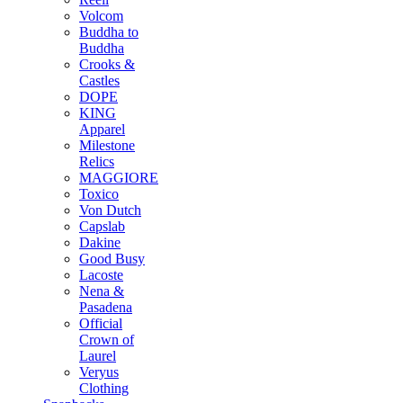
Volcom
Buddha to
Buddha
Crooks &
Castles
DOPE
KING
Apparel
Milestone
Relics
MAGGIORE
Toxico
Von Dutch
Capslab
Dakine
Good Busy
Lacoste
Nena &
Pasadena
Official
Crown of
Laurel
Veryus
Clothing