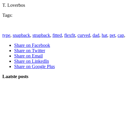
T. Loverbos
Tags:
type
,
snapback
,
strapback
,
fitted
,
flexfit
,
curved
,
dad
,
hat
,
pet
,
cap
,
Share on Facebook
Share on Twitter
Share on Email
Share on LinkedIn
Share on Google Plus
Laatste posts