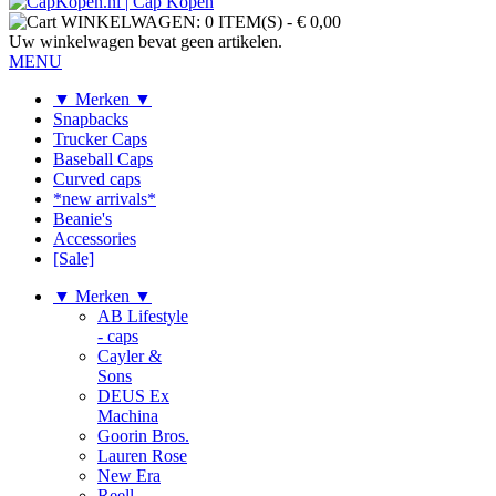
WINKELWAGEN:
0 ITEM(S)
-
€ 0,00
Uw winkelwagen bevat geen artikelen.
MENU
▼ Merken ▼
Snapbacks
Trucker Caps
Baseball Caps
Curved caps
*new arrivals*
Beanie's
Accessories
[Sale]
▼ Merken ▼
AB Lifestyle
- caps
Cayler &
Sons
DEUS Ex
Machina
Goorin Bros.
Lauren Rose
New Era
Reell