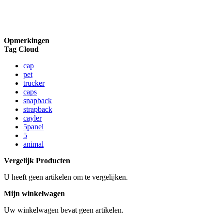
Opmerkingen
Tag Cloud
cap
pet
trucker
caps
snapback
strapback
cayler
5panel
5
animal
Vergelijk Producten
U heeft geen artikelen om te vergelijken.
Mijn winkelwagen
Uw winkelwagen bevat geen artikelen.