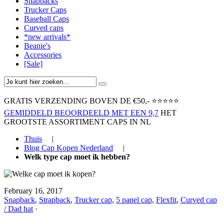
Snapbacks
Trucker Caps
Baseball Caps
Curved caps
*new arrivals*
Beanie's
Accessories
[Sale]
GRATIS VERZENDING BOVEN ​DE €50,-​
⭐⭐⭐⭐⭐
GEMIDDELD BEOORDEELD MET EEN 9,7
HET
GROOTSTE ASSORTIMENT CAPS IN NL
Thuis
|
Blog Cap Kopen Nederland
|
Welk type cap moet ik hebben?
February 16, 2017
Snapback
,
Strapback
,
Trucker cap
,
5 panel cap
,
Flexfit
,
Curved cap
/ Dad hat
·