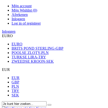
Mijn account
Mijn Wishlist (0)
Afrekenen
Inloggen
Log in of registreer
Inloggen
EURO
EURO
BRITS POND STERLING-GBP
POOLSE ZLOTY-PLN
TURKSE LIRA-TRY
ZWEEDSE KROON-SEK
EUR
EUR
GBP
PLN
TRY
SEK