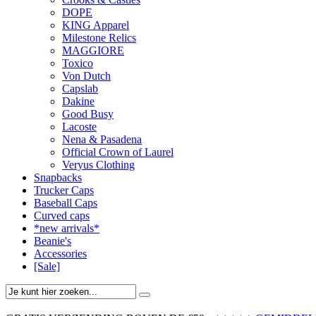
DOPE
KING Apparel
Milestone Relics
MAGGIORE
Toxico
Von Dutch
Capslab
Dakine
Good Busy
Lacoste
Nena & Pasadena
Official Crown of Laurel
Veryus Clothing
Snapbacks
Trucker Caps
Baseball Caps
Curved caps
*new arrivals*
Beanie's
Accessories
[Sale]