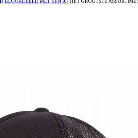
 BEOORDEELD MET EEN 9,7
HET GROOTSTE ASSORTIMEN