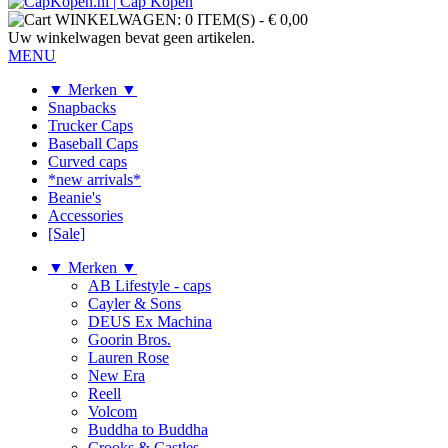
WINKELWAGEN:
0 ITEM(S)
-
€ 0,00
Uw winkelwagen bevat geen artikelen.
MENU
▼ Merken ▼
Snapbacks
Trucker Caps
Baseball Caps
Curved caps
*new arrivals*
Beanie's
Accessories
[Sale]
▼ Merken ▼
AB Lifestyle - caps
Cayler & Sons
DEUS Ex Machina
Goorin Bros.
Lauren Rose
New Era
Reell
Volcom
Buddha to Buddha
Crooks & Castles