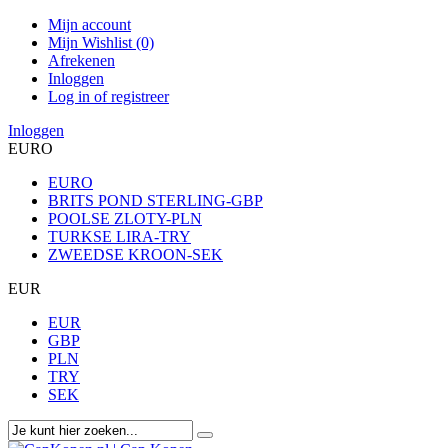
Mijn account
Mijn Wishlist (0)
Afrekenen
Inloggen
Log in of registreer
Inloggen
EURO
EURO
BRITS POND STERLING-GBP
POOLSE ZLOTY-PLN
TURKSE LIRA-TRY
ZWEEDSE KROON-SEK
EUR
EUR
GBP
PLN
TRY
SEK