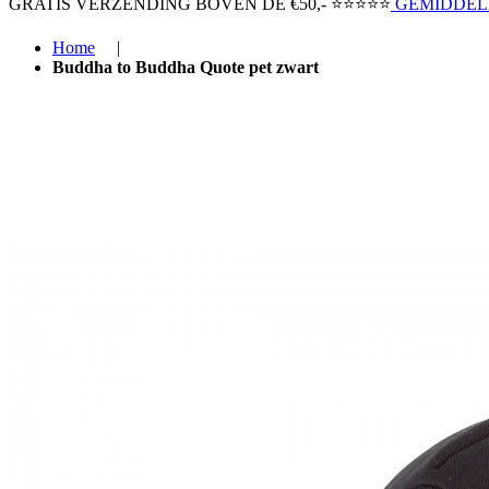
GRATIS VERZENDING BOVEN ​DE €50,-​
⭐⭐⭐⭐⭐
GEMIDDELD
Home
|
Buddha to Buddha Quote pet zwart