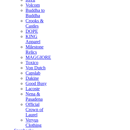
Volcom
Buddha to
Buddha
Crooks &
Castles
DOPE
KING
Apparel
Milestone
Relics
MAGGIORE
Toxico
Von Dutch
Capslab
Dakine
Good Busy
Lacoste
Nena &
Pasadena
Official
Crown of
Laurel
Veryus
Clothing