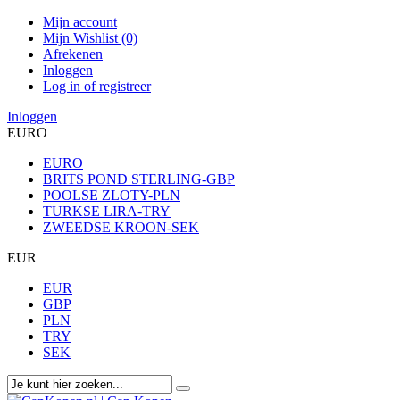
Mijn account
Mijn Wishlist (0)
Afrekenen
Inloggen
Log in of registreer
Inloggen
EURO
EURO
BRITS POND STERLING-GBP
POOLSE ZLOTY-PLN
TURKSE LIRA-TRY
ZWEEDSE KROON-SEK
EUR
EUR
GBP
PLN
TRY
SEK