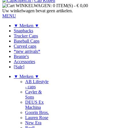
WINKELWAGEN:
0 ITEM(S)
-
€ 0,00
Uw winkelwagen bevat geen artikelen.
MENU
▼ Merken ▼
Snapbacks
Trucker Caps
Baseball Caps
Curved caps
*new arrivals*
Beanie's
Accessories
[Sale]
▼ Merken ▼
AB Lifestyle
- caps
Cayler &
Sons
DEUS Ex
Machina
Goorin Bros.
Lauren Rose
New Era
Reell