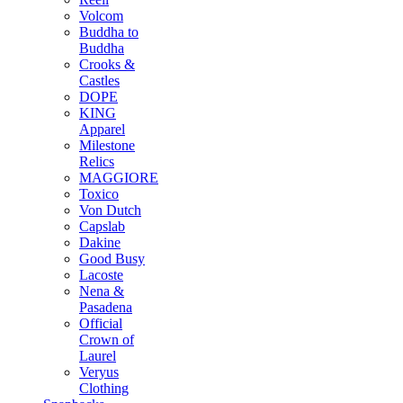
Volcom
Buddha to
Buddha
Crooks &
Castles
DOPE
KING
Apparel
Milestone
Relics
MAGGIORE
Toxico
Von Dutch
Capslab
Dakine
Good Busy
Lacoste
Nena &
Pasadena
Official
Crown of
Laurel
Veryus
Clothing