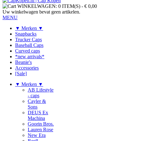
WINKELWAGEN:
0 ITEM(S)
-
€ 0,00
Uw winkelwagen bevat geen artikelen.
MENU
▼ Merken ▼
Snapbacks
Trucker Caps
Baseball Caps
Curved caps
*new arrivals*
Beanie's
Accessories
[Sale]
▼ Merken ▼
AB Lifestyle
- caps
Cayler &
Sons
DEUS Ex
Machina
Goorin Bros.
Lauren Rose
New Era
Reell