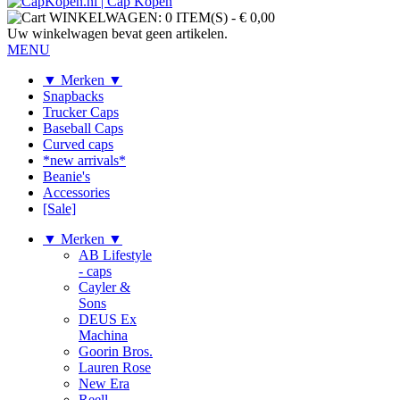
WINKELWAGEN:
0 ITEM(S)
-
€ 0,00
Uw winkelwagen bevat geen artikelen.
MENU
▼ Merken ▼
Snapbacks
Trucker Caps
Baseball Caps
Curved caps
*new arrivals*
Beanie's
Accessories
[Sale]
▼ Merken ▼
AB Lifestyle
- caps
Cayler &
Sons
DEUS Ex
Machina
Goorin Bros.
Lauren Rose
New Era
Reell