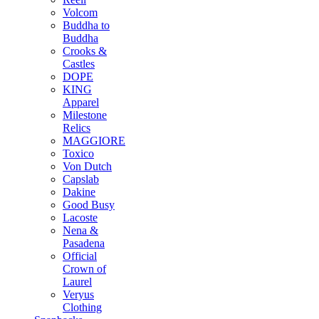
Volcom
Buddha to
Buddha
Crooks &
Castles
DOPE
KING
Apparel
Milestone
Relics
MAGGIORE
Toxico
Von Dutch
Capslab
Dakine
Good Busy
Lacoste
Nena &
Pasadena
Official
Crown of
Laurel
Veryus
Clothing