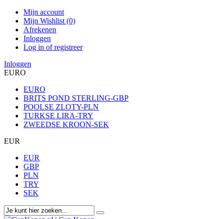
Mijn account
Mijn Wishlist (0)
Afrekenen
Inloggen
Log in of registreer
Inloggen
EURO
EURO
BRITS POND STERLING-GBP
POOLSE ZLOTY-PLN
TURKSE LIRA-TRY
ZWEEDSE KROON-SEK
EUR
EUR
GBP
PLN
TRY
SEK