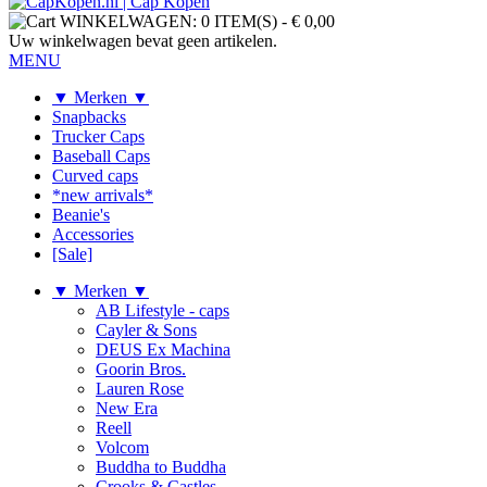
WINKELWAGEN:
0 ITEM(S)
-
€ 0,00
Uw winkelwagen bevat geen artikelen.
MENU
▼ Merken ▼
Snapbacks
Trucker Caps
Baseball Caps
Curved caps
*new arrivals*
Beanie's
Accessories
[Sale]
▼ Merken ▼
AB Lifestyle - caps
Cayler & Sons
DEUS Ex Machina
Goorin Bros.
Lauren Rose
New Era
Reell
Volcom
Buddha to Buddha
Crooks & Castles