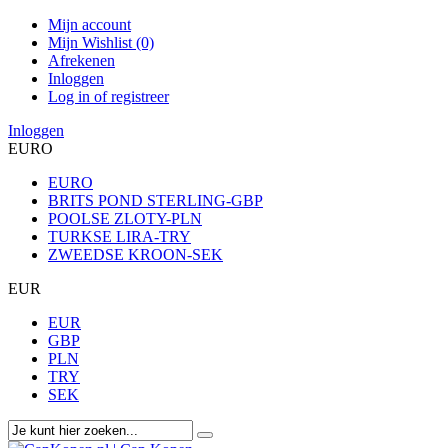
Mijn account
Mijn Wishlist (0)
Afrekenen
Inloggen
Log in of registreer
Inloggen
EURO
EURO
BRITS POND STERLING-GBP
POOLSE ZLOTY-PLN
TURKSE LIRA-TRY
ZWEEDSE KROON-SEK
EUR
EUR
GBP
PLN
TRY
SEK