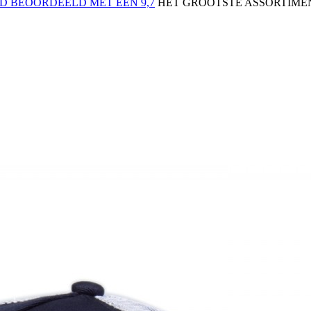
 BEOORDEELD MET EEN 9,7
HET GROOTSTE ASSORTIMEN