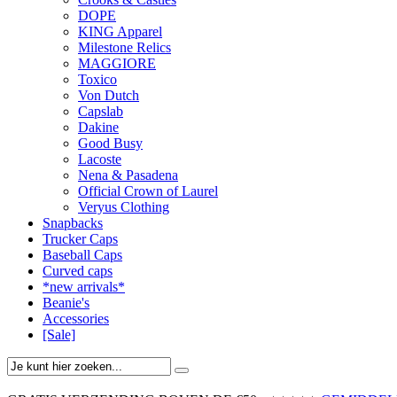
DOPE
KING Apparel
Milestone Relics
MAGGIORE
Toxico
Von Dutch
Capslab
Dakine
Good Busy
Lacoste
Nena & Pasadena
Official Crown of Laurel
Veryus Clothing
Snapbacks
Trucker Caps
Baseball Caps
Curved caps
*new arrivals*
Beanie's
Accessories
[Sale]