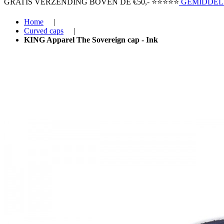
GRATIS VERZENDING BOVEN ​DE €50,-​
⭐⭐⭐⭐⭐
GEMIDDELD
Home
|
Curved caps
|
KING Apparel The Sovereign cap - Ink