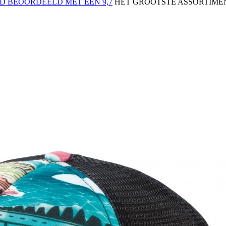
 BEOORDEELD MET EEN 9,7
HET GROOTSTE ASSORTIMEN