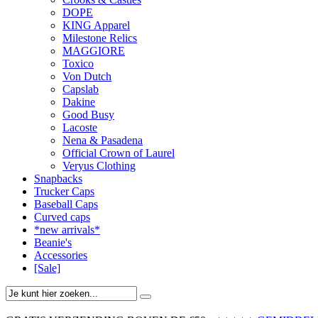
DOPE
KING Apparel
Milestone Relics
MAGGIORE
Toxico
Von Dutch
Capslab
Dakine
Good Busy
Lacoste
Nena & Pasadena
Official Crown of Laurel
Veryus Clothing
Snapbacks
Trucker Caps
Baseball Caps
Curved caps
*new arrivals*
Beanie's
Accessories
[Sale]