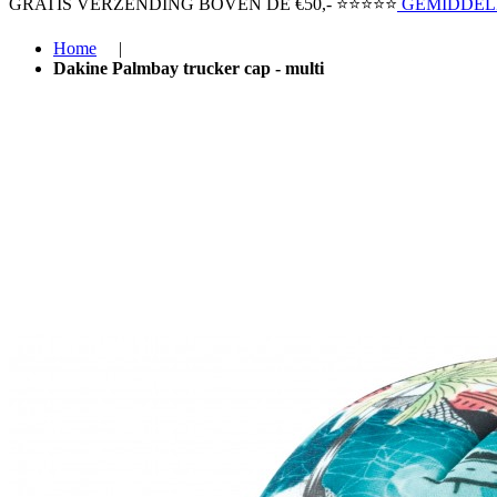
GRATIS VERZENDING BOVEN ​DE €50,-​
⭐⭐⭐⭐⭐
GEMIDDELD
Home
|
Dakine Palmbay trucker cap - multi