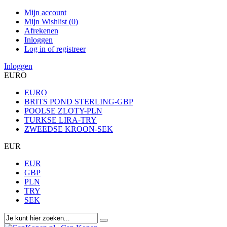
Mijn account
Mijn Wishlist (0)
Afrekenen
Inloggen
Log in of registreer
Inloggen
EURO
EURO
BRITS POND STERLING-GBP
POOLSE ZLOTY-PLN
TURKSE LIRA-TRY
ZWEEDSE KROON-SEK
EUR
EUR
GBP
PLN
TRY
SEK