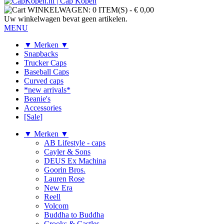
WINKELWAGEN:
0 ITEM(S)
-
€ 0,00
Uw winkelwagen bevat geen artikelen.
MENU
▼ Merken ▼
Snapbacks
Trucker Caps
Baseball Caps
Curved caps
*new arrivals*
Beanie's
Accessories
[Sale]
▼ Merken ▼
AB Lifestyle - caps
Cayler & Sons
DEUS Ex Machina
Goorin Bros.
Lauren Rose
New Era
Reell
Volcom
Buddha to Buddha
Crooks & Castles