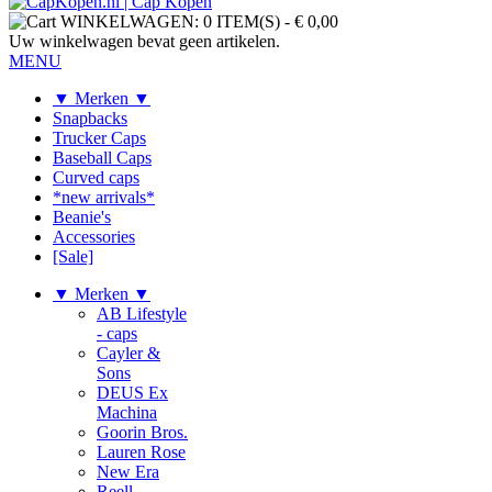
WINKELWAGEN:
0 ITEM(S)
-
€ 0,00
Uw winkelwagen bevat geen artikelen.
MENU
▼ Merken ▼
Snapbacks
Trucker Caps
Baseball Caps
Curved caps
*new arrivals*
Beanie's
Accessories
[Sale]
▼ Merken ▼
AB Lifestyle
- caps
Cayler &
Sons
DEUS Ex
Machina
Goorin Bros.
Lauren Rose
New Era
Reell