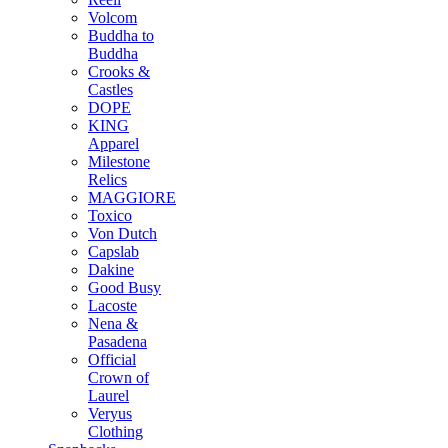
Volcom
Buddha to
Buddha
Crooks &
Castles
DOPE
KING
Apparel
Milestone
Relics
MAGGIORE
Toxico
Von Dutch
Capslab
Dakine
Good Busy
Lacoste
Nena &
Pasadena
Official
Crown of
Laurel
Veryus
Clothing