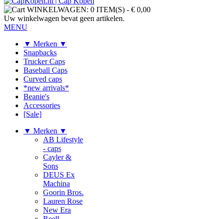
WINKELWAGEN:
0 ITEM(S)
-
€ 0,00
Uw winkelwagen bevat geen artikelen.
MENU
▼ Merken ▼
Snapbacks
Trucker Caps
Baseball Caps
Curved caps
*new arrivals*
Beanie's
Accessories
[Sale]
▼ Merken ▼
AB Lifestyle
- caps
Cayler &
Sons
DEUS Ex
Machina
Goorin Bros.
Lauren Rose
New Era
Reell