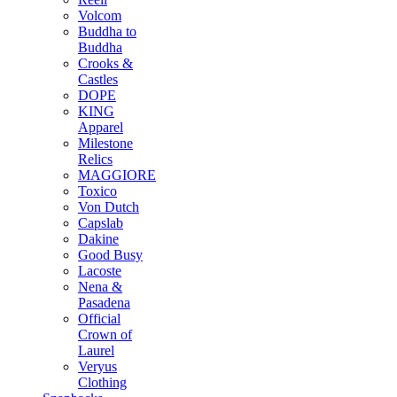
Volcom
Buddha to
Buddha
Crooks &
Castles
DOPE
KING
Apparel
Milestone
Relics
MAGGIORE
Toxico
Von Dutch
Capslab
Dakine
Good Busy
Lacoste
Nena &
Pasadena
Official
Crown of
Laurel
Veryus
Clothing