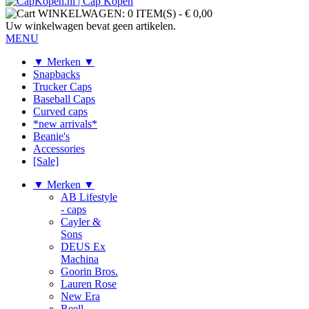
WINKELWAGEN:
0 ITEM(S)
-
€ 0,00
Uw winkelwagen bevat geen artikelen.
MENU
▼ Merken ▼
Snapbacks
Trucker Caps
Baseball Caps
Curved caps
*new arrivals*
Beanie's
Accessories
[Sale]
▼ Merken ▼
AB Lifestyle
- caps
Cayler &
Sons
DEUS Ex
Machina
Goorin Bros.
Lauren Rose
New Era
Reell