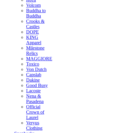
Volcom
Buddha to
Buddha
Crooks &
Castles
DOPE
KING
Apparel
Milestone
Relics
MAGGIORE
Toxico
Von Dutch
Capslab
Dakine
Good Busy
Lacoste
Nena &
Pasadena
Official
Crown of
Laurel
Veryus
Clothing