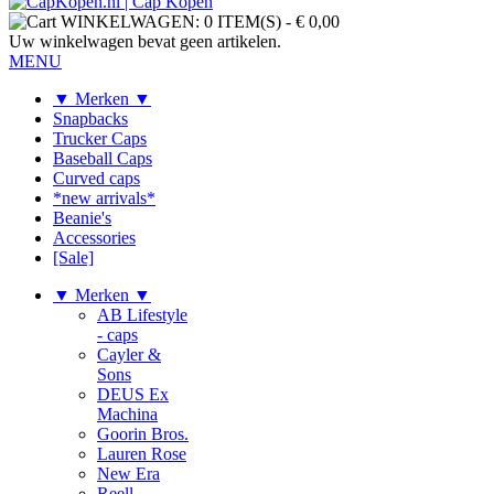
WINKELWAGEN:
0 ITEM(S)
-
€ 0,00
Uw winkelwagen bevat geen artikelen.
MENU
▼ Merken ▼
Snapbacks
Trucker Caps
Baseball Caps
Curved caps
*new arrivals*
Beanie's
Accessories
[Sale]
▼ Merken ▼
AB Lifestyle
- caps
Cayler &
Sons
DEUS Ex
Machina
Goorin Bros.
Lauren Rose
New Era
Reell