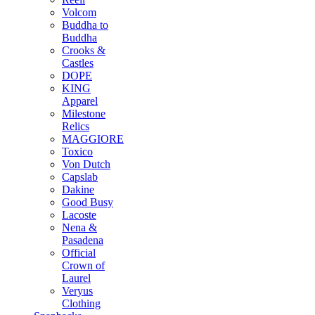
Volcom
Buddha to
Buddha
Crooks &
Castles
DOPE
KING
Apparel
Milestone
Relics
MAGGIORE
Toxico
Von Dutch
Capslab
Dakine
Good Busy
Lacoste
Nena &
Pasadena
Official
Crown of
Laurel
Veryus
Clothing