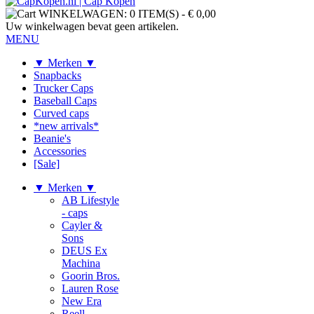
WINKELWAGEN:
0 ITEM(S)
-
€ 0,00
Uw winkelwagen bevat geen artikelen.
MENU
▼ Merken ▼
Snapbacks
Trucker Caps
Baseball Caps
Curved caps
*new arrivals*
Beanie's
Accessories
[Sale]
▼ Merken ▼
AB Lifestyle
- caps
Cayler &
Sons
DEUS Ex
Machina
Goorin Bros.
Lauren Rose
New Era
Reell