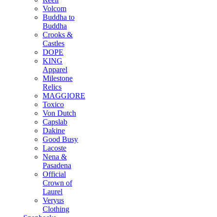
Volcom
Buddha to
Buddha
Crooks &
Castles
DOPE
KING
Apparel
Milestone
Relics
MAGGIORE
Toxico
Von Dutch
Capslab
Dakine
Good Busy
Lacoste
Nena &
Pasadena
Official
Crown of
Laurel
Veryus
Clothing