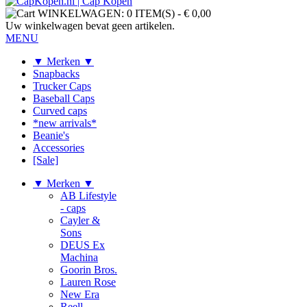
WINKELWAGEN:
0 ITEM(S)
-
€ 0,00
Uw winkelwagen bevat geen artikelen.
MENU
▼ Merken ▼
Snapbacks
Trucker Caps
Baseball Caps
Curved caps
*new arrivals*
Beanie's
Accessories
[Sale]
▼ Merken ▼
AB Lifestyle
- caps
Cayler &
Sons
DEUS Ex
Machina
Goorin Bros.
Lauren Rose
New Era
Reell