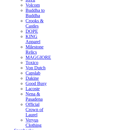
Volcom
Buddha to
Buddha
Crooks &
Castles
DOPE
KING
Apparel
Milestone
Relics
MAGGIORE
Toxico
Von Dutch
Capslab
Dakine
Good Busy
Lacoste
Nena &
Pasadena
Official
Crown of
Laurel
Veryus
Clothing