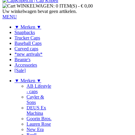
WINKELWAGEN:
0 ITEM(S)
-
€ 0,00
Uw winkelwagen bevat geen artikelen.
MENU
▼ Merken ▼
Snapbacks
Trucker Caps
Baseball Caps
Curved caps
*new arrivals*
Beanie's
Accessories
[Sale]
▼ Merken ▼
AB Lifestyle
- caps
Cayler &
Sons
DEUS Ex
Machina
Goorin Bros.
Lauren Rose
New Era
Reell