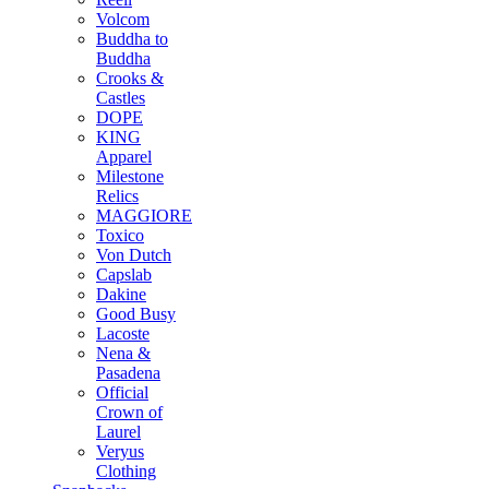
Volcom
Buddha to
Buddha
Crooks &
Castles
DOPE
KING
Apparel
Milestone
Relics
MAGGIORE
Toxico
Von Dutch
Capslab
Dakine
Good Busy
Lacoste
Nena &
Pasadena
Official
Crown of
Laurel
Veryus
Clothing