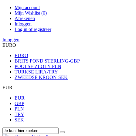
Mijn account
Mijn Wishlist (0)
Afrekenen
Inloggen
Log in of registreer
Inloggen
EURO
EURO
BRITS POND STERLING-GBP
POOLSE ZLOTY-PLN
TURKSE LIRA-TRY
ZWEEDSE KROON-SEK
EUR
EUR
GBP
PLN
TRY
SEK