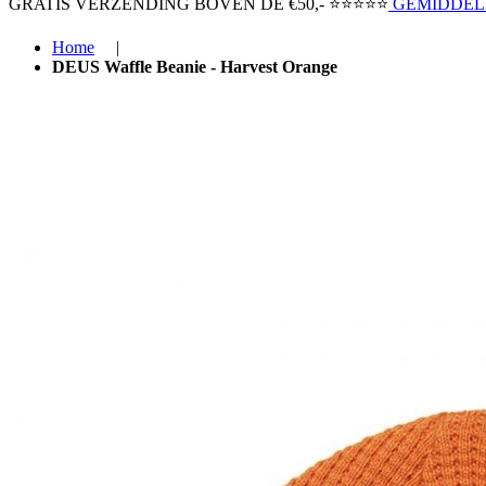
GRATIS VERZENDING BOVEN ​DE €50,-​
⭐⭐⭐⭐⭐
GEMIDDELD
Home
|
DEUS Waffle Beanie - Harvest Orange