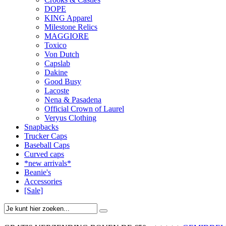
DOPE
KING Apparel
Milestone Relics
MAGGIORE
Toxico
Von Dutch
Capslab
Dakine
Good Busy
Lacoste
Nena & Pasadena
Official Crown of Laurel
Veryus Clothing
Snapbacks
Trucker Caps
Baseball Caps
Curved caps
*new arrivals*
Beanie's
Accessories
[Sale]