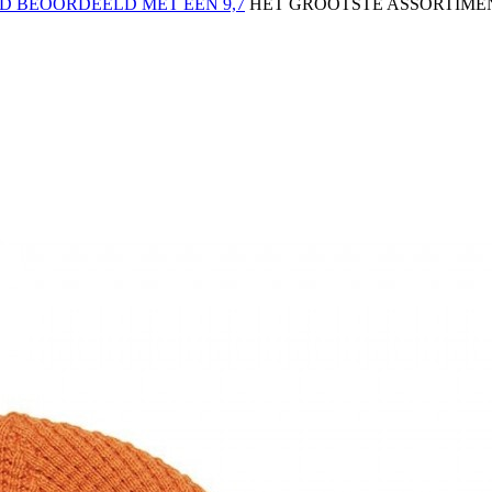
 BEOORDEELD MET EEN 9,7
HET GROOTSTE ASSORTIMEN