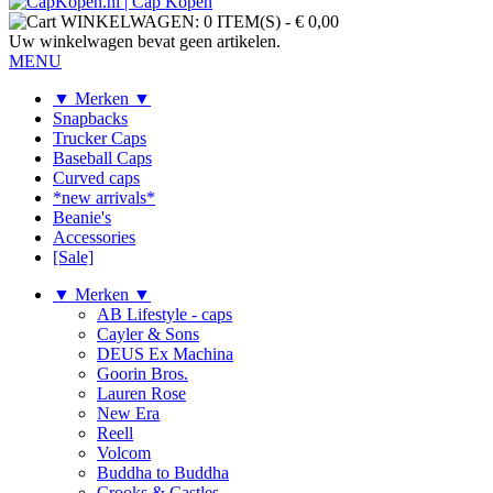
WINKELWAGEN:
0 ITEM(S)
-
€ 0,00
Uw winkelwagen bevat geen artikelen.
MENU
▼ Merken ▼
Snapbacks
Trucker Caps
Baseball Caps
Curved caps
*new arrivals*
Beanie's
Accessories
[Sale]
▼ Merken ▼
AB Lifestyle - caps
Cayler & Sons
DEUS Ex Machina
Goorin Bros.
Lauren Rose
New Era
Reell
Volcom
Buddha to Buddha
Crooks & Castles