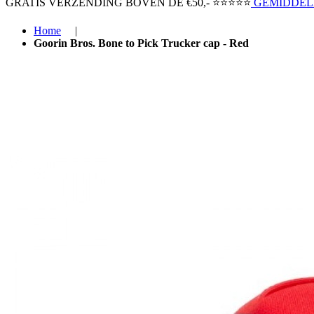
GRATIS VERZENDING BOVEN ​DE €50,-​
⭐⭐⭐⭐⭐
GEMIDDELD
Home
|
Goorin Bros. Bone to Pick Trucker cap - Red