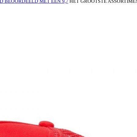
 BEOORDEELD MET EEN 9,7
HET GROOTSTE ASSORTIMEN