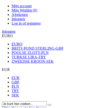
Mijn account
Mijn Wishlist (0)
Afrekenen
Inloggen
Log in of registreer
Inloggen
EURO
EURO
BRITS POND STERLING-GBP
POOLSE ZLOTY-PLN
TURKSE LIRA-TRY
ZWEEDSE KROON-SEK
EUR
EUR
GBP
PLN
TRY
SEK