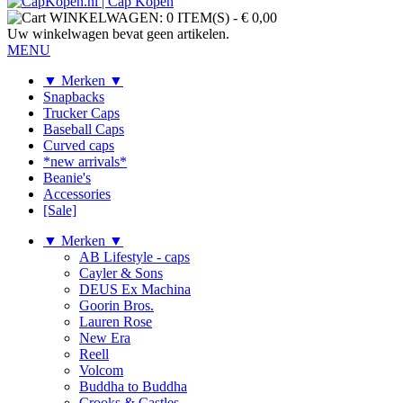
WINKELWAGEN:
0 ITEM(S)
-
€ 0,00
Uw winkelwagen bevat geen artikelen.
MENU
▼ Merken ▼
Snapbacks
Trucker Caps
Baseball Caps
Curved caps
*new arrivals*
Beanie's
Accessories
[Sale]
▼ Merken ▼
AB Lifestyle - caps
Cayler & Sons
DEUS Ex Machina
Goorin Bros.
Lauren Rose
New Era
Reell
Volcom
Buddha to Buddha
Crooks & Castles