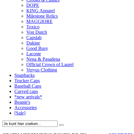
DOPE
KING Apparel
Milestone Relics
MAGGIORE
Toxico
Von Dutch
Capslab
Dakine
Good Busy
Lacoste
Nena & Pasadena
Official Crown of Laurel
Veryus Clothing
Snapbacks
Trucker Caps
Baseball Caps
Curved caps
*new arrivals*
Beanie's
Accessories
[Sale]