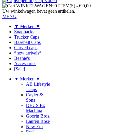
WINKELWAGEN:
0 ITEM(S)
-
€ 0,00
Uw winkelwagen bevat geen artikelen.
MENU
▼ Merken ▼
Snapbacks
Trucker Caps
Baseball Caps
Curved caps
*new arrivals*
Beanie's
Accessories
[Sale]
▼ Merken ▼
AB Lifestyle
- caps
Cayler &
Sons
DEUS Ex
Machina
Goorin Bros.
Lauren Rose
New Era
Reell