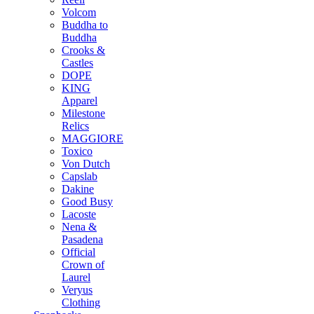
Volcom
Buddha to
Buddha
Crooks &
Castles
DOPE
KING
Apparel
Milestone
Relics
MAGGIORE
Toxico
Von Dutch
Capslab
Dakine
Good Busy
Lacoste
Nena &
Pasadena
Official
Crown of
Laurel
Veryus
Clothing