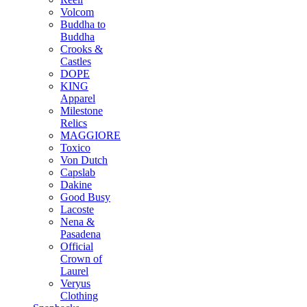
Volcom
Buddha to
Buddha
Crooks &
Castles
DOPE
KING
Apparel
Milestone
Relics
MAGGIORE
Toxico
Von Dutch
Capslab
Dakine
Good Busy
Lacoste
Nena &
Pasadena
Official
Crown of
Laurel
Veryus
Clothing