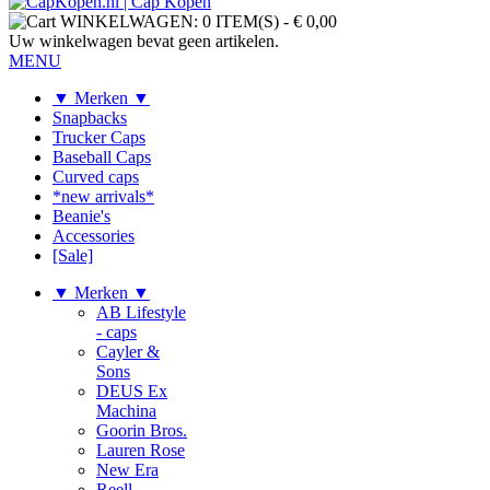
WINKELWAGEN:
0 ITEM(S)
-
€ 0,00
Uw winkelwagen bevat geen artikelen.
MENU
▼ Merken ▼
Snapbacks
Trucker Caps
Baseball Caps
Curved caps
*new arrivals*
Beanie's
Accessories
[Sale]
▼ Merken ▼
AB Lifestyle
- caps
Cayler &
Sons
DEUS Ex
Machina
Goorin Bros.
Lauren Rose
New Era
Reell