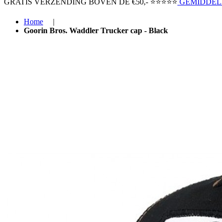
GRATIS VERZENDING BOVEN ​DE €50,-​
⭐⭐⭐⭐⭐
GEMIDDELD
Home
|
Goorin Bros. Waddler Trucker cap - Black