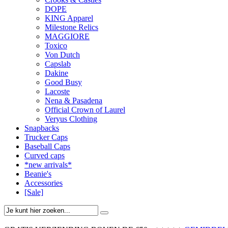
DOPE
KING Apparel
Milestone Relics
MAGGIORE
Toxico
Von Dutch
Capslab
Dakine
Good Busy
Lacoste
Nena & Pasadena
Official Crown of Laurel
Veryus Clothing
Snapbacks
Trucker Caps
Baseball Caps
Curved caps
*new arrivals*
Beanie's
Accessories
[Sale]