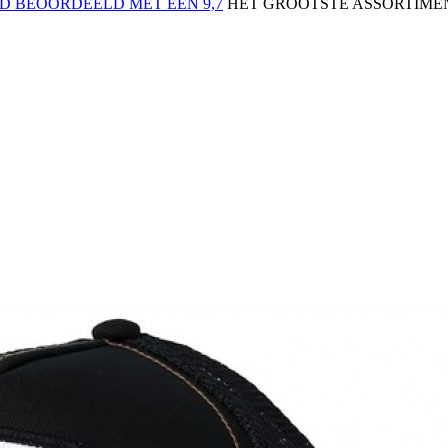
 BEOORDEELD MET EEN 9,7
HET GROOTSTE ASSORTIMEN