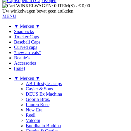
WINKELWAGEN:
0 ITEM(S)
-
€ 0,00
Uw winkelwagen bevat geen artikelen.
MENU
▼ Merken ▼
Snapbacks
Trucker Caps
Baseball Caps
Curved caps
*new arrivals*
Beanie's
Accessories
[Sale]
▼ Merken ▼
AB Lifestyle - caps
Cayler & Sons
DEUS Ex Machina
Goorin Bros.
Lauren Rose
New Era
Reell
Volcom
Buddha to Buddha
Crooks & Castles