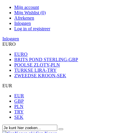
Mijn account
Mijn Wishlist (0)
Afrekenen
Inloggen
Log in of registreer
Inloggen
EURO
EURO
BRITS POND STERLING-GBP
POOLSE ZLOTY-PLN
TURKSE LIRA-TRY
ZWEEDSE KROON-SEK
EUR
EUR
GBP
PLN
TRY
SEK