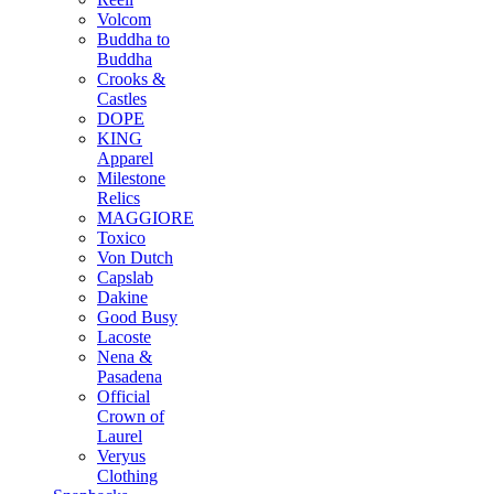
Volcom
Buddha to
Buddha
Crooks &
Castles
DOPE
KING
Apparel
Milestone
Relics
MAGGIORE
Toxico
Von Dutch
Capslab
Dakine
Good Busy
Lacoste
Nena &
Pasadena
Official
Crown of
Laurel
Veryus
Clothing