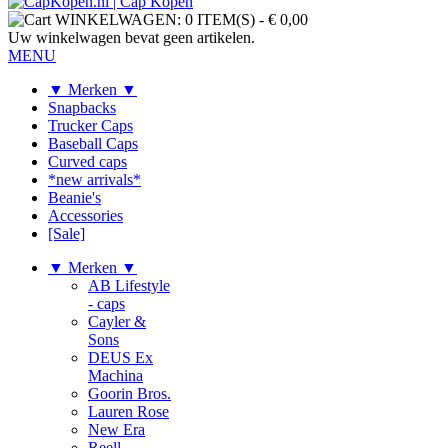
WINKELWAGEN:
0 ITEM(S)
-
€ 0,00
Uw winkelwagen bevat geen artikelen.
MENU
▼ Merken ▼
Snapbacks
Trucker Caps
Baseball Caps
Curved caps
*new arrivals*
Beanie's
Accessories
[Sale]
▼ Merken ▼
AB Lifestyle
- caps
Cayler &
Sons
DEUS Ex
Machina
Goorin Bros.
Lauren Rose
New Era
Reell