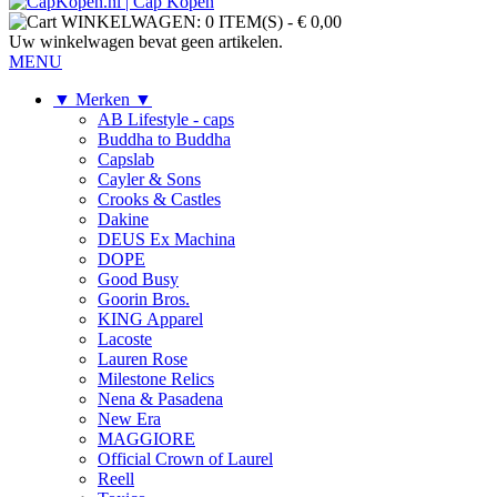
WINKELWAGEN:
0 ITEM(S)
-
€ 0,00
Uw winkelwagen bevat geen artikelen.
MENU
▼ Merken ▼
AB Lifestyle - caps
Buddha to Buddha
Capslab
Cayler & Sons
Crooks & Castles
Dakine
DEUS Ex Machina
DOPE
Good Busy
Goorin Bros.
KING Apparel
Lacoste
Lauren Rose
Milestone Relics
Nena & Pasadena
New Era
MAGGIORE
Official Crown of Laurel
Reell