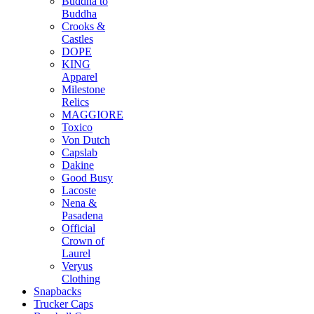
Buddha to
Buddha
Crooks &
Castles
DOPE
KING
Apparel
Milestone
Relics
MAGGIORE
Toxico
Von Dutch
Capslab
Dakine
Good Busy
Lacoste
Nena &
Pasadena
Official
Crown of
Laurel
Veryus
Clothing
Snapbacks
Trucker Caps