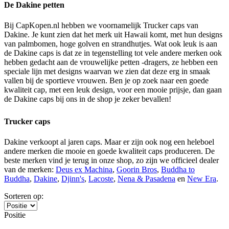
De Dakine petten
Bij CapKopen.nl hebben we voornamelijk Trucker caps van
Dakine. Je kunt zien dat het merk uit Hawaii komt, met hun designs
van palmbomen, hoge golven en strandhutjes. Wat ook leuk is aan
de Dakine caps is dat ze in tegenstelling tot vele andere merken ook
hebben gedacht aan de vrouwelijke petten -dragers, ze hebben een
speciale lijn met designs waarvan we zien dat deze erg in smaak
vallen bij de sportieve vrouwen. Ben je op zoek naar een goede
kwaliteit cap, met een leuk design, voor een mooie prijsje, dan gaan
de Dakine caps bij ons in de shop je zeker bevallen!
Trucker caps
Dakine verkoopt al jaren caps. Maar er zijn ook nog een heleboel
andere merken die mooie en goede kwaliteit caps produceren. De
beste merken vind je terug in onze shop, zo zijn we officieel dealer
van de merken:
Deus ex Machina
,
Goorin Bros
,
Buddha to
Buddha
,
Dakine
,
Djinn's
,
Lacoste
,
Nena & Pasadena
en
New Era
.
Sorteren op:
Positie