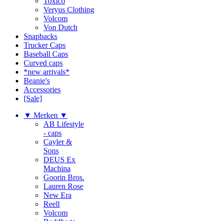
Toxico
Veryus Clothing
Volcom
Von Dutch
Snapbacks
Trucker Caps
Baseball Caps
Curved caps
*new arrivals*
Beanie's
Accessories
[Sale]
▼ Merken ▼
AB Lifestyle
- caps
Cayler &
Sons
DEUS Ex
Machina
Goorin Bros.
Lauren Rose
New Era
Reell
Volcom