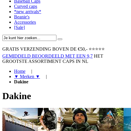
Baseball Caps
Curved caps
*new arrivals*
Beanie's
Accessories
[Sale]
GRATIS VERZENDING BOVEN ​DE €50,-​
⭐⭐⭐⭐⭐
GEMIDDELD BEOORDEELD MET EEN 9,7
HET
GROOTSTE ASSORTIMENT CAPS IN NL
Home
|
▼ Merken ▼
|
Dakine
Dakine