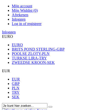
Mijn account
Mijn Wishlist (0)
Afrekenen
Inloggen
Log in of registreer
Inloggen
EURO
EURO
BRITS POND STERLING-GBP
POOLSE ZLOTY-PLN
TURKSE LIRA-TRY
ZWEEDSE KROON-SEK
EUR
EUR
GBP
PLN
TRY
SEK