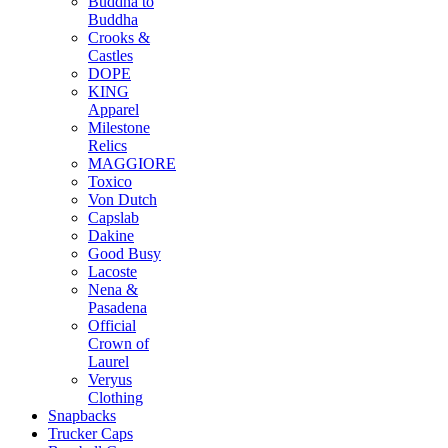
Buddha to
Buddha
Crooks &
Castles
DOPE
KING
Apparel
Milestone
Relics
MAGGIORE
Toxico
Von Dutch
Capslab
Dakine
Good Busy
Lacoste
Nena &
Pasadena
Official
Crown of
Laurel
Veryus
Clothing
Snapbacks
Trucker Caps