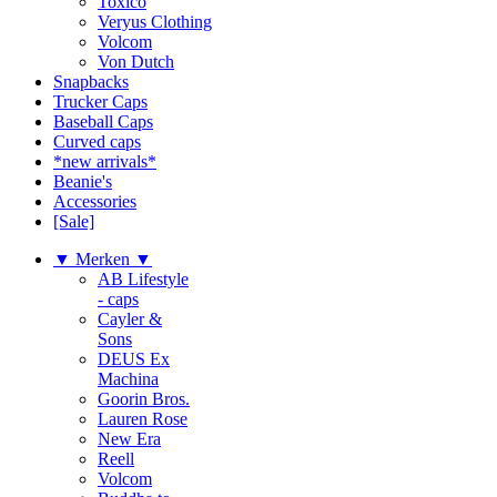
Toxico
Veryus Clothing
Volcom
Von Dutch
Snapbacks
Trucker Caps
Baseball Caps
Curved caps
*new arrivals*
Beanie's
Accessories
[Sale]
▼ Merken ▼
AB Lifestyle
- caps
Cayler &
Sons
DEUS Ex
Machina
Goorin Bros.
Lauren Rose
New Era
Reell
Volcom