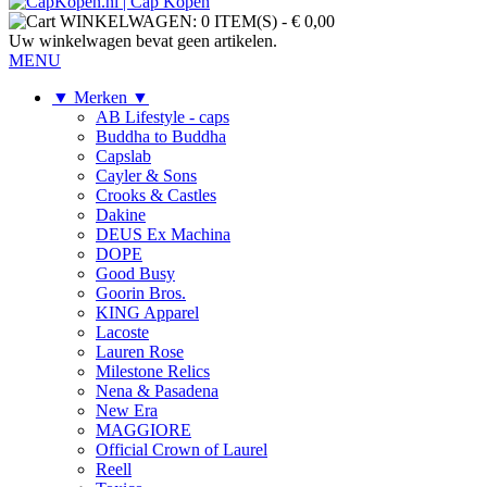
WINKELWAGEN:
0 ITEM(S)
-
€ 0,00
Uw winkelwagen bevat geen artikelen.
MENU
▼ Merken ▼
AB Lifestyle - caps
Buddha to Buddha
Capslab
Cayler & Sons
Crooks & Castles
Dakine
DEUS Ex Machina
DOPE
Good Busy
Goorin Bros.
KING Apparel
Lacoste
Lauren Rose
Milestone Relics
Nena & Pasadena
New Era
MAGGIORE
Official Crown of Laurel
Reell