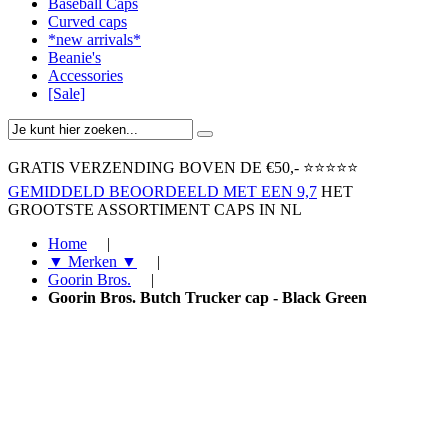
Baseball Caps
Curved caps
*new arrivals*
Beanie's
Accessories
[Sale]
GRATIS VERZENDING BOVEN ​DE €50,-​
⭐⭐⭐⭐⭐
GEMIDDELD BEOORDEELD MET EEN 9,7
HET
GROOTSTE ASSORTIMENT CAPS IN NL
Home
|
▼ Merken ▼
|
Goorin Bros.
|
Goorin Bros. Butch Trucker cap - Black Green