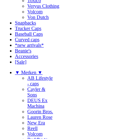
Toxico
Veryus Clothing
Volcom
Von Dutch
Snapbacks
Trucker Caps
Baseball Caps
Curved caps
*new arrivals*
Beanie's
Accessories
[Sale]
▼ Merken ▼
AB Lifestyle
- caps
Cayler &
Sons
DEUS Ex
Machina
Goorin Bros.
Lauren Rose
New Era
Reell
Volcom