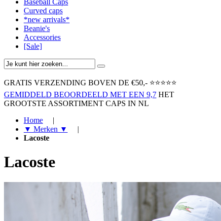
Baseball Caps
Curved caps
*new arrivals*
Beanie's
Accessories
[Sale]
GRATIS VERZENDING BOVEN ​DE €50,-​
⭐⭐⭐⭐⭐
GEMIDDELD BEOORDEELD MET EEN 9,7
HET
GROOTSTE ASSORTIMENT CAPS IN NL
Home
|
▼ Merken ▼
|
Lacoste
Lacoste