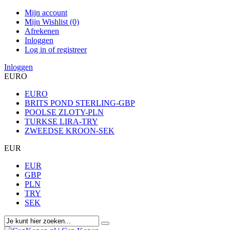
Mijn account
Mijn Wishlist (0)
Afrekenen
Inloggen
Log in of registreer
Inloggen
EURO
EURO
BRITS POND STERLING-GBP
POOLSE ZLOTY-PLN
TURKSE LIRA-TRY
ZWEEDSE KROON-SEK
EUR
EUR
GBP
PLN
TRY
SEK