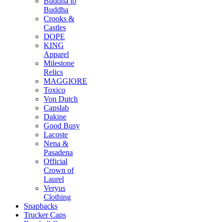
Buddha to
Buddha
Crooks &
Castles
DOPE
KING
Apparel
Milestone
Relics
MAGGIORE
Toxico
Von Dutch
Capslab
Dakine
Good Busy
Lacoste
Nena &
Pasadena
Official
Crown of
Laurel
Veryus
Clothing
Snapbacks
Trucker Caps