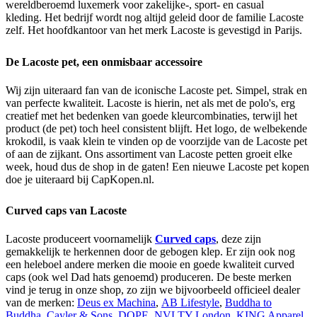
wereldberoemd luxemerk voor zakelijke-, sport- en casual
kleding. Het bedrijf wordt nog altijd geleid door de familie Lacoste
zelf. Het hoofdkantoor van het merk Lacoste is gevestigd in Parijs.
De Lacoste pet, een onmisbaar accessoire
Wij zijn uiteraard fan van de iconische Lacoste pet. Simpel, strak en
van perfecte kwaliteit. Lacoste is hierin, net als met de polo's, erg
creatief met het bedenken van goede kleurcombinaties, terwijl het
product (de pet) toch heel consistent blijft. Het logo, de welbekende
krokodil, is vaak klein te vinden op de voorzijde van de Lacoste pet
of aan de zijkant. Ons assortiment van Lacoste petten groeit elke
week, houd dus de shop in de gaten! Een nieuwe Lacoste pet kopen
doe je uiteraard bij CapKopen.nl.
Curved caps van Lacoste
Lacoste produceert voornamelijk
Curved caps
, deze zijn
gemakkelijk te herkennen door de gebogen klep.
Er zijn ook nog
een heleboel andere merken die mooie en goede kwaliteit curved
caps (ook wel Dad hats genoemd) produceren. De beste merken
vind je terug in onze shop, zo zijn we bijvoorbeeld officieel dealer
van de merken:
Deus ex Machina
,
AB Lifestyle
,
Buddha to
Buddha
,
Cayler & Sons
,
DOPE
,
NVLTY London
,
KING Apparel