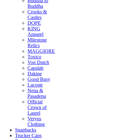
Buddha to
Buddha
Crooks &
Castles
DOPE
KING
Apparel
Milestone
Relics
MAGGIORE
Toxico
Von Dutch
Capslab
Dakine
Good Busy
Lacoste
Nena &
Pasadena
Official
Crown of
Laurel
Veryus
Clothing
Snapbacks
Trucker Caps