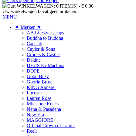
WINKELWAGEN:
0 ITEM(S)
-
€ 0,00
Uw winkelwagen bevat geen artikelen.
MENU
▼ Merken ▼
AB Lifestyle - caps
Buddha to Buddha
Capslab
Cayler & Sons
Crooks & Castles
Dakine
DEUS Ex Machina
DOPE
Good Busy
Goorin Bros.
KING Apparel
Lacoste
Lauren Rose
Milestone Relics
Nena & Pasadena
New Era
MAGGIORE
Official Crown of Laurel
Reell