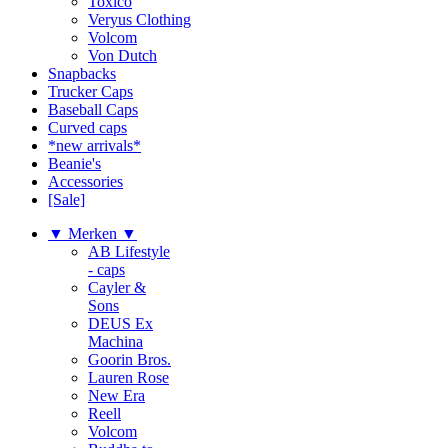
Toxico
Veryus Clothing
Volcom
Von Dutch
Snapbacks
Trucker Caps
Baseball Caps
Curved caps
*new arrivals*
Beanie's
Accessories
[Sale]
▼ Merken ▼
AB Lifestyle
- caps
Cayler &
Sons
DEUS Ex
Machina
Goorin Bros.
Lauren Rose
New Era
Reell
Volcom