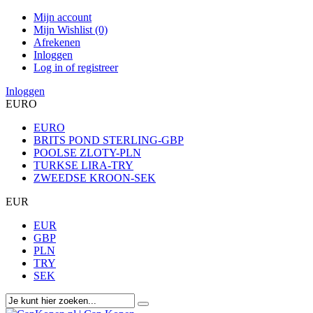
Mijn account
Mijn Wishlist (0)
Afrekenen
Inloggen
Log in of registreer
Inloggen
EURO
EURO
BRITS POND STERLING-GBP
POOLSE ZLOTY-PLN
TURKSE LIRA-TRY
ZWEEDSE KROON-SEK
EUR
EUR
GBP
PLN
TRY
SEK