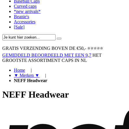
Baseball Caps
Curved caps
*new arrivals*
Beanie's
Accessories
[Sale]
GRATIS VERZENDING BOVEN ​DE €50,-​
⭐⭐⭐⭐⭐
GEMIDDELD BEOORDEELD MET EEN 9,7
HET
GROOTSTE ASSORTIMENT CAPS IN NL
Home
|
▼ Merken ▼
|
NEFF Headwear
NEFF Headwear