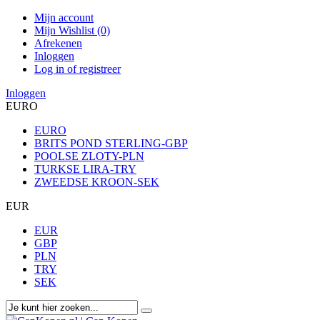
Mijn account
Mijn Wishlist (0)
Afrekenen
Inloggen
Log in of registreer
Inloggen
EURO
EURO
BRITS POND STERLING-GBP
POOLSE ZLOTY-PLN
TURKSE LIRA-TRY
ZWEEDSE KROON-SEK
EUR
EUR
GBP
PLN
TRY
SEK