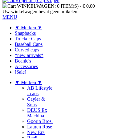
WINKELWAGEN:
0 ITEM(S)
-
€ 0,00
Uw winkelwagen bevat geen artikelen.
MENU
▼ Merken ▼
Snapbacks
Trucker Caps
Baseball Caps
Curved caps
*new arrivals*
Beanie's
Accessories
[Sale]
▼ Merken ▼
AB Lifestyle
- caps
Cayler &
Sons
DEUS Ex
Machina
Goorin Bros.
Lauren Rose
New Era
Reell