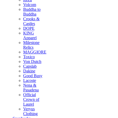
Volcom
Buddha to
Buddha
Crooks &
Castles
DOPE
KING
Apparel
Milestone
Relics
MAGGIORE
Toxico
Von Dutch
Capslab
Dakine
Good Busy
Lacoste
Nena &
Pasadena
Official
Crown of
Laurel
Veryus
Clothing