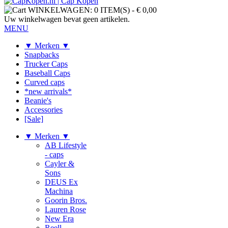
WINKELWAGEN:
0 ITEM(S)
-
€ 0,00
Uw winkelwagen bevat geen artikelen.
MENU
▼ Merken ▼
Snapbacks
Trucker Caps
Baseball Caps
Curved caps
*new arrivals*
Beanie's
Accessories
[Sale]
▼ Merken ▼
AB Lifestyle
- caps
Cayler &
Sons
DEUS Ex
Machina
Goorin Bros.
Lauren Rose
New Era
Reell