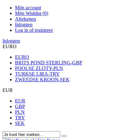
Mijn account
Mijn Wishlist (0)
Afrekenen
Inloggen
Log in of registreer
Inloggen
EURO
EURO
BRITS POND STERLING-GBP
POOLSE ZLOTY-PLN
TURKSE LIRA-TRY
ZWEEDSE KROON-SEK
EUR
EUR
GBP
PLN
TRY
SEK