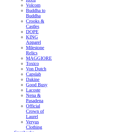
Volcom
Buddha to
Buddha
Crooks &
Castles
DOPE
KING
Apparel
Milestone
Relics
MAGGIORE
Toxico
Von Dutch
Capslab
Dakine
Good Busy
Lacoste
Nena &
Pasadena
Official
Crown of
Laurel
Veryus
Clothing