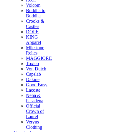
Volcom
Buddha to
Buddha
Crooks &
Castles
DOPE
KING
Apparel
Milestone
Relics
MAGGIORE
Toxico
Von Dutch
Capslab
Dakine
Good Busy
Lacoste
Nena &
Pasadena
Official
Crown of
Laurel
Veryus
Clothing