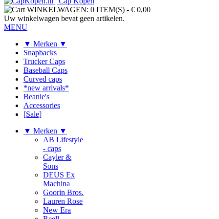
WINKELWAGEN:
0 ITEM(S)
-
€ 0,00
Uw winkelwagen bevat geen artikelen.
MENU
▼ Merken ▼
Snapbacks
Trucker Caps
Baseball Caps
Curved caps
*new arrivals*
Beanie's
Accessories
[Sale]
▼ Merken ▼
AB Lifestyle
- caps
Cayler &
Sons
DEUS Ex
Machina
Goorin Bros.
Lauren Rose
New Era
Reell