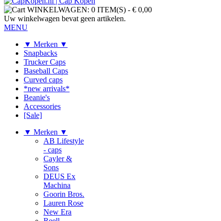
WINKELWAGEN:
0 ITEM(S)
-
€ 0,00
Uw winkelwagen bevat geen artikelen.
MENU
▼ Merken ▼
Snapbacks
Trucker Caps
Baseball Caps
Curved caps
*new arrivals*
Beanie's
Accessories
[Sale]
▼ Merken ▼
AB Lifestyle
- caps
Cayler &
Sons
DEUS Ex
Machina
Goorin Bros.
Lauren Rose
New Era
Reell