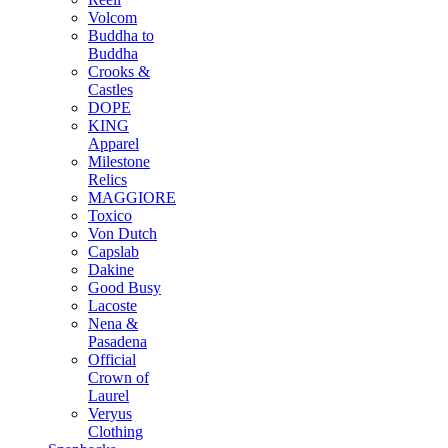
Volcom
Buddha to
Buddha
Crooks &
Castles
DOPE
KING
Apparel
Milestone
Relics
MAGGIORE
Toxico
Von Dutch
Capslab
Dakine
Good Busy
Lacoste
Nena &
Pasadena
Official
Crown of
Laurel
Veryus
Clothing