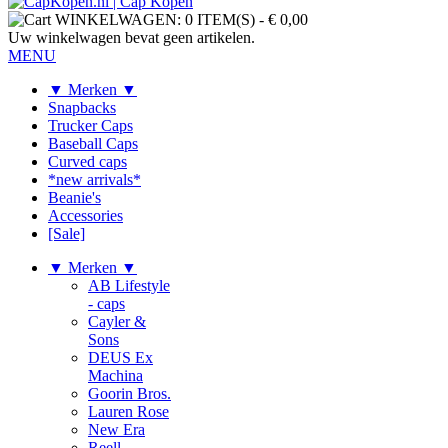
WINKELWAGEN:
0 ITEM(S)
-
€ 0,00
Uw winkelwagen bevat geen artikelen.
MENU
▼ Merken ▼
Snapbacks
Trucker Caps
Baseball Caps
Curved caps
*new arrivals*
Beanie's
Accessories
[Sale]
▼ Merken ▼
AB Lifestyle
- caps
Cayler &
Sons
DEUS Ex
Machina
Goorin Bros.
Lauren Rose
New Era
Reell