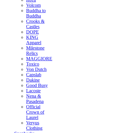
Volcom
Buddha to
Buddha
Crooks &
Castles
DOPE
KING
Apparel
Milestone
Relics
MAGGIORE
Toxico
Von Dutch
Capslab
Dakine
Good Busy
Lacoste
Nena &
Pasadena
Official
Crown of
Laurel
Veryus
Clothing