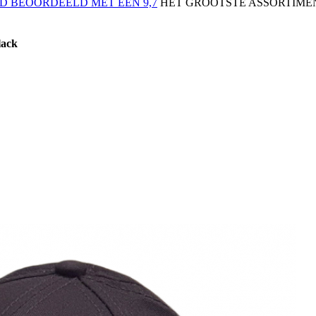
 BEOORDEELD MET EEN 9,7
HET GROOTSTE ASSORTIMEN
lack