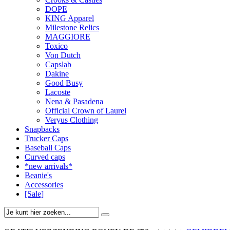
DOPE
KING Apparel
Milestone Relics
MAGGIORE
Toxico
Von Dutch
Capslab
Dakine
Good Busy
Lacoste
Nena & Pasadena
Official Crown of Laurel
Veryus Clothing
Snapbacks
Trucker Caps
Baseball Caps
Curved caps
*new arrivals*
Beanie's
Accessories
[Sale]