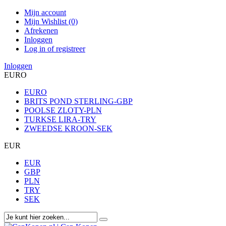
Mijn account
Mijn Wishlist (0)
Afrekenen
Inloggen
Log in of registreer
Inloggen
EURO
EURO
BRITS POND STERLING-GBP
POOLSE ZLOTY-PLN
TURKSE LIRA-TRY
ZWEEDSE KROON-SEK
EUR
EUR
GBP
PLN
TRY
SEK