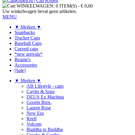
WINKELWAGEN:
0 ITEM(S)
-
€ 0,00
Uw winkelwagen bevat geen artikelen.
MENU
▼ Merken ▼
Snapbacks
Trucker Caps
Baseball Caps
Curved caps
*new arrivals*
Beanie's
Accessories
[Sale]
▼ Merken ▼
AB Lifestyle - caps
Cayler & Sons
DEUS Ex Machina
Goorin Bros.
Lauren Rose
New Era
Reell
Volcom
Buddha to Buddha
Crooks & Castles