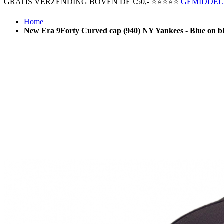
GRATIS VERZENDING BOVEN ​DE €50,-​
⭐⭐⭐⭐⭐
GEMIDDELD
Home
|
New Era 9Forty Curved cap (940) NY Yankees - Blue on b