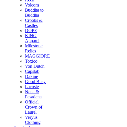
Volcom
Buddha to
Buddha
Crooks &
Castles
DOPE
KING
Apparel
Milestone
Relics
MAGGIORE
Toxico
Von Dutch
Capslab
Dakine
Good Busy
Lacoste
Nena &
Pasadena
Official
Crown of
Laurel
Veryus
Clothing