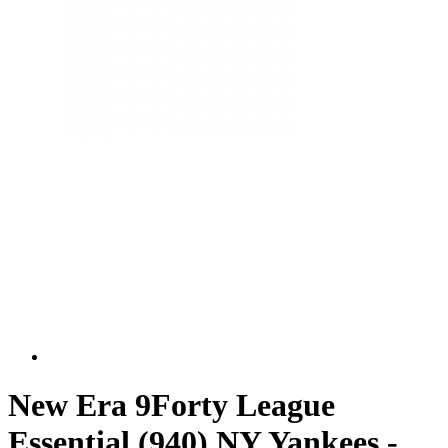
New Era 9Forty League
Essential (940) NY Yankees -