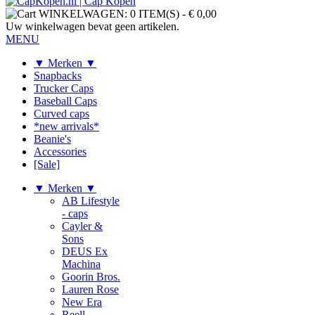
WINKELWAGEN:
0 ITEM(S)
-
€ 0,00
Uw winkelwagen bevat geen artikelen.
MENU
▼ Merken ▼
Snapbacks
Trucker Caps
Baseball Caps
Curved caps
*new arrivals*
Beanie's
Accessories
[Sale]
▼ Merken ▼
AB Lifestyle
- caps
Cayler &
Sons
DEUS Ex
Machina
Goorin Bros.
Lauren Rose
New Era
Reell