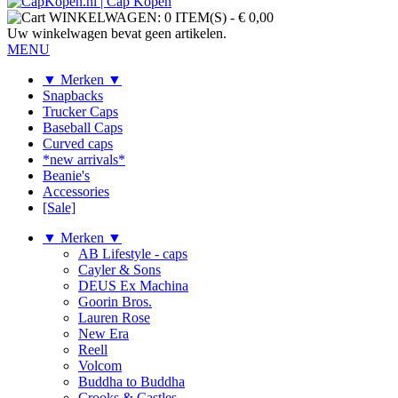
WINKELWAGEN:
0 ITEM(S)
-
€ 0,00
Uw winkelwagen bevat geen artikelen.
MENU
▼ Merken ▼
Snapbacks
Trucker Caps
Baseball Caps
Curved caps
*new arrivals*
Beanie's
Accessories
[Sale]
▼ Merken ▼
AB Lifestyle - caps
Cayler & Sons
DEUS Ex Machina
Goorin Bros.
Lauren Rose
New Era
Reell
Volcom
Buddha to Buddha
Crooks & Castles