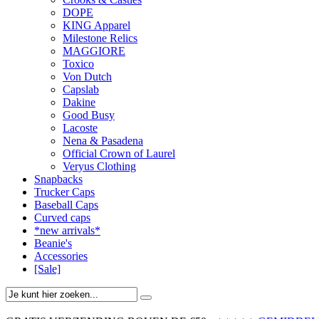
DOPE
KING Apparel
Milestone Relics
MAGGIORE
Toxico
Von Dutch
Capslab
Dakine
Good Busy
Lacoste
Nena & Pasadena
Official Crown of Laurel
Veryus Clothing
Snapbacks
Trucker Caps
Baseball Caps
Curved caps
*new arrivals*
Beanie's
Accessories
[Sale]