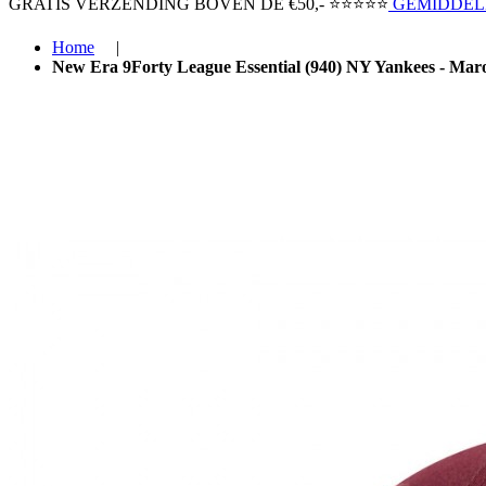
GRATIS VERZENDING BOVEN ​DE €50,-​
⭐⭐⭐⭐⭐
GEMIDDELD
Home
|
New Era 9Forty League Essential (940) NY Yankees - Mar