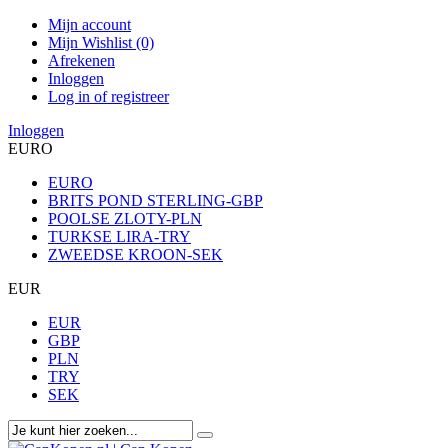
Mijn account
Mijn Wishlist (0)
Afrekenen
Inloggen
Log in of registreer
Inloggen
EURO
EURO
BRITS POND STERLING-GBP
POOLSE ZLOTY-PLN
TURKSE LIRA-TRY
ZWEEDSE KROON-SEK
EUR
EUR
GBP
PLN
TRY
SEK