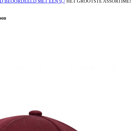
 BEOORDEELD MET EEN 9,7
HET GROOTSTE ASSORTIMEN
oon