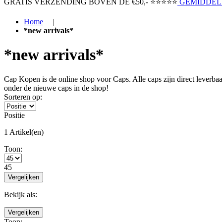
GRATIS VERZENDING BOVEN ​DE €50,-​
⭐⭐⭐⭐⭐
GEMIDDELD
Home
|
*new arrivals*
*new arrivals*
Cap Kopen is de online shop voor Caps. Alle caps zijn direct leverbaar
onder de nieuwe caps in de shop!
Sorteren op:
Positie
1 Artikel(en)
Toon:
45
Vergelijken
Bekijk als:
Vergelijken
Toon: