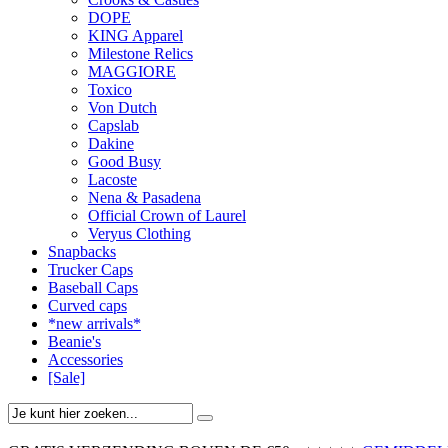
DOPE
KING Apparel
Milestone Relics
MAGGIORE
Toxico
Von Dutch
Capslab
Dakine
Good Busy
Lacoste
Nena & Pasadena
Official Crown of Laurel
Veryus Clothing
Snapbacks
Trucker Caps
Baseball Caps
Curved caps
*new arrivals*
Beanie's
Accessories
[Sale]