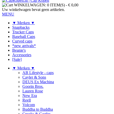
WINKELWAGEN:
0 ITEM(S)
-
€ 0,00
Uw winkelwagen bevat geen artikelen.
MENU
▼ Merken ▼
Snapbacks
Trucker Caps
Baseball Caps
Curved caps
*new arrivals*
Beanie's
Accessories
[Sale]
▼ Merken ▼
AB Lifestyle - caps
Cayler & Sons
DEUS Ex Machina
Goorin Bros.
Lauren Rose
New Era
Reell
Volcom
Buddha to Buddha
Crooks & Castles