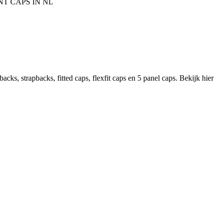
T CAPS IN NL
cks, strapbacks, fitted caps, flexfit caps en 5 panel caps. Bekijk hier