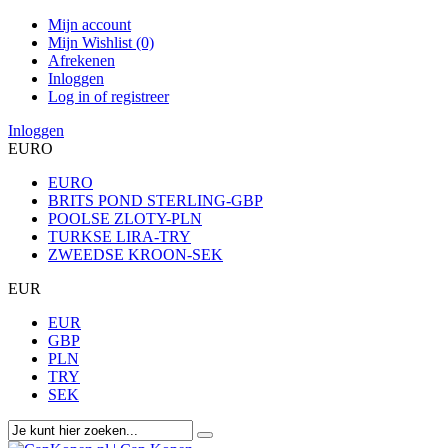
Mijn account
Mijn Wishlist (0)
Afrekenen
Inloggen
Log in of registreer
Inloggen
EURO
EURO
BRITS POND STERLING-GBP
POOLSE ZLOTY-PLN
TURKSE LIRA-TRY
ZWEEDSE KROON-SEK
EUR
EUR
GBP
PLN
TRY
SEK