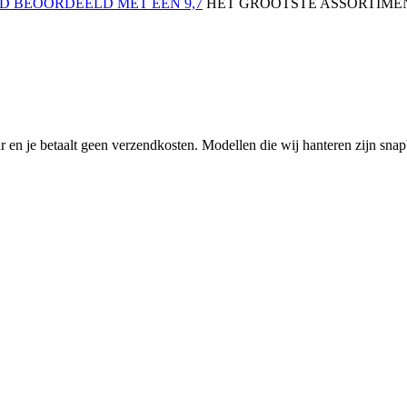
 BEOORDEELD MET EEN 9,7
HET GROOTSTE ASSORTIMEN
 en je betaalt geen verzendkosten. Modellen die wij hanteren zijn snapba