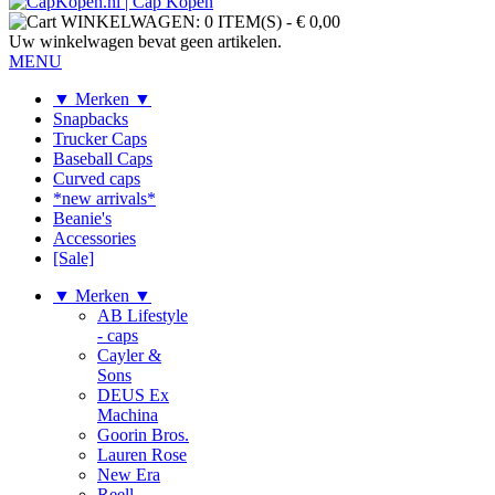
WINKELWAGEN:
0 ITEM(S)
-
€ 0,00
Uw winkelwagen bevat geen artikelen.
MENU
▼ Merken ▼
Snapbacks
Trucker Caps
Baseball Caps
Curved caps
*new arrivals*
Beanie's
Accessories
[Sale]
▼ Merken ▼
AB Lifestyle
- caps
Cayler &
Sons
DEUS Ex
Machina
Goorin Bros.
Lauren Rose
New Era
Reell