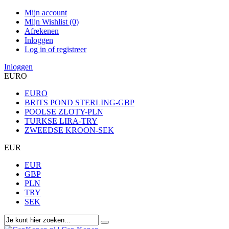
Mijn account
Mijn Wishlist (0)
Afrekenen
Inloggen
Log in of registreer
Inloggen
EURO
EURO
BRITS POND STERLING-GBP
POOLSE ZLOTY-PLN
TURKSE LIRA-TRY
ZWEEDSE KROON-SEK
EUR
EUR
GBP
PLN
TRY
SEK