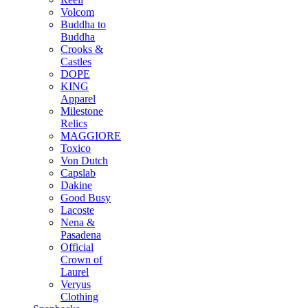
Volcom
Buddha to
Buddha
Crooks &
Castles
DOPE
KING
Apparel
Milestone
Relics
MAGGIORE
Toxico
Von Dutch
Capslab
Dakine
Good Busy
Lacoste
Nena &
Pasadena
Official
Crown of
Laurel
Veryus
Clothing