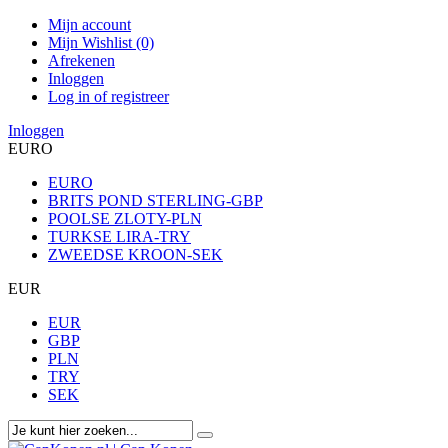
Mijn account
Mijn Wishlist (0)
Afrekenen
Inloggen
Log in of registreer
Inloggen
EURO
EURO
BRITS POND STERLING-GBP
POOLSE ZLOTY-PLN
TURKSE LIRA-TRY
ZWEEDSE KROON-SEK
EUR
EUR
GBP
PLN
TRY
SEK