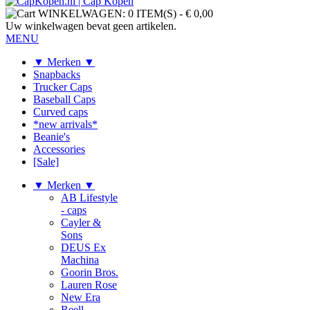
WINKELWAGEN:
0 ITEM(S)
-
€ 0,00
Uw winkelwagen bevat geen artikelen.
MENU
▼ Merken ▼
Snapbacks
Trucker Caps
Baseball Caps
Curved caps
*new arrivals*
Beanie's
Accessories
[Sale]
▼ Merken ▼
AB Lifestyle
- caps
Cayler &
Sons
DEUS Ex
Machina
Goorin Bros.
Lauren Rose
New Era
Reell