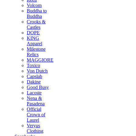
Volcom
Buddha to
Buddha
Crooks &
Castles
DOPE
KING
Apparel
Milestone
Relics
MAGGIORE
Toxico
Von Dutch
Capslab
Dakine
Good Busy
Lacoste
Nena &
Pasadena
Official
Crown of
Laurel
Veryus
Clothing