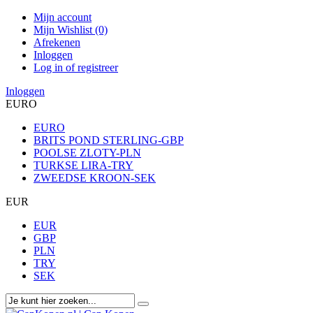
Mijn account
Mijn Wishlist (0)
Afrekenen
Inloggen
Log in of registreer
Inloggen
EURO
EURO
BRITS POND STERLING-GBP
POOLSE ZLOTY-PLN
TURKSE LIRA-TRY
ZWEEDSE KROON-SEK
EUR
EUR
GBP
PLN
TRY
SEK