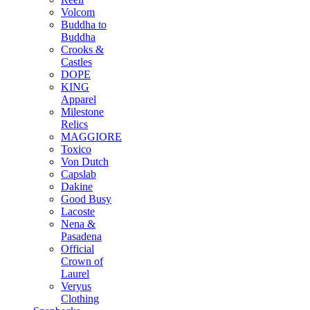
Volcom
Buddha to
Buddha
Crooks &
Castles
DOPE
KING
Apparel
Milestone
Relics
MAGGIORE
Toxico
Von Dutch
Capslab
Dakine
Good Busy
Lacoste
Nena &
Pasadena
Official
Crown of
Laurel
Veryus
Clothing