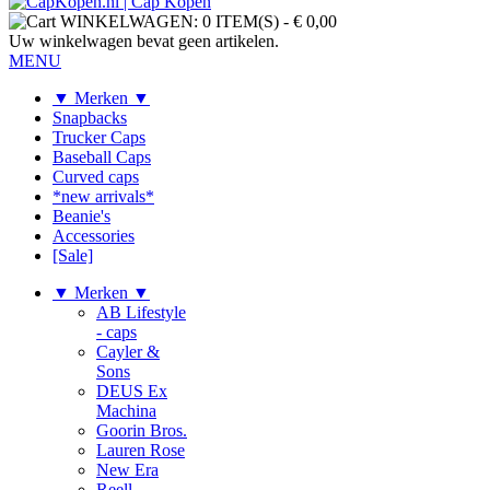
WINKELWAGEN:
0 ITEM(S)
-
€ 0,00
Uw winkelwagen bevat geen artikelen.
MENU
▼ Merken ▼
Snapbacks
Trucker Caps
Baseball Caps
Curved caps
*new arrivals*
Beanie's
Accessories
[Sale]
▼ Merken ▼
AB Lifestyle
- caps
Cayler &
Sons
DEUS Ex
Machina
Goorin Bros.
Lauren Rose
New Era
Reell