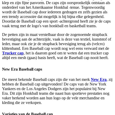
klep en zijn fijne pasvorm. De caps zijn oorspronkelijk ontstaan als
onderdeel van het Amerikaanse Honkbal -tenue. Tegenwoordig
wordt de Baseball cap door iedereen gedragen en zelfs gezien als
een trendy accessoire dat mogelijk is bij bijna elke gelegenheid.
Doordat de Baseball cap een sport -achtergrond heeft zie je de caps
vaak terug met de logo's van honkball en basketball teams.
De petten zijn in maat verstelbaar door de zogenoemde strapback
bevestiging aan de achterzijde, vaak is deze van textiel, kunststof of
leder, maar ook zie je de strapback bevesiging terug als (velcro)
klittenband. Een Baseball cap wordt nog wel eens verward met de
Trucker cap
, het is daarom goed om te weten dat een trucker cap
altijd een mesh (gaas) basis heeft, wat de Baseball cap nooit heeft.
New Era Baseball caps
De meest bekende Baseball caps zijn die van het merk
New Era
, zij
hebben de Baseball cap uitgevonden! De caps van de New York
Yankees en de Los Angeles Dodgers zijn het populairst bij New
Era. Dit zijn Honkball teams die naast hun sportieve prestaties nog
vaker herkend worden aan hun logo op de vele merchandise en
kleding die ze verkopen.
Variaties van de Baseball cap