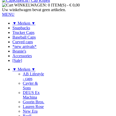
WINKELWAGEN:
0 ITEM(S)
-
€ 0,00
Uw winkelwagen bevat geen artikelen.
MENU
▼ Merken ▼
Snapbacks
Trucker Caps
Baseball Caps
Curved caps
*new arrivals*
Beanie's
Accessories
[Sale]
▼ Merken ▼
AB Lifestyle
- caps
Cayler &
Sons
DEUS Ex
Machina
Goorin Bros.
Lauren Rose
New Era
Reell