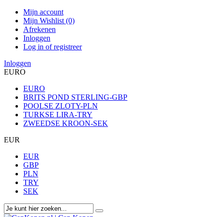
Mijn account
Mijn Wishlist (0)
Afrekenen
Inloggen
Log in of registreer
Inloggen
EURO
EURO
BRITS POND STERLING-GBP
POOLSE ZLOTY-PLN
TURKSE LIRA-TRY
ZWEEDSE KROON-SEK
EUR
EUR
GBP
PLN
TRY
SEK