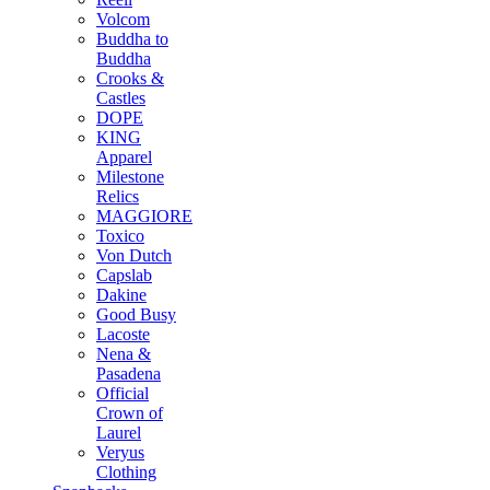
Volcom
Buddha to
Buddha
Crooks &
Castles
DOPE
KING
Apparel
Milestone
Relics
MAGGIORE
Toxico
Von Dutch
Capslab
Dakine
Good Busy
Lacoste
Nena &
Pasadena
Official
Crown of
Laurel
Veryus
Clothing