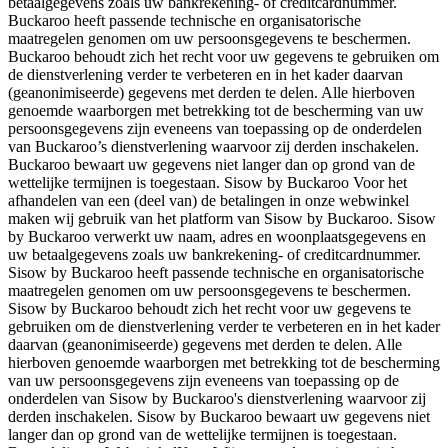
betaalgegevens zoals uw bankrekening- of creditcardnummer.
Buckaroo heeft passende technische en organisatorische
maatregelen genomen om uw persoonsgegevens te beschermen.
Buckaroo behoudt zich het recht voor uw gegevens te gebruiken om
de dienstverlening verder te verbeteren en in het kader daarvan
(geanonimiseerde) gegevens met derden te delen. Alle hierboven
genoemde waarborgen met betrekking tot de bescherming van uw
persoonsgegevens zijn eveneens van toepassing op de onderdelen
van Buckaroo’s dienstverlening waarvoor zij derden inschakelen.
Buckaroo bewaart uw gegevens niet langer dan op grond van de
wettelijke termijnen is toegestaan. Sisow by Buckaroo Voor het
afhandelen van een (deel van) de betalingen in onze webwinkel
maken wij gebruik van het platform van Sisow by Buckaroo. Sisow
by Buckaroo verwerkt uw naam, adres en woonplaatsgegevens en
uw betaalgegevens zoals uw bankrekening- of creditcardnummer.
Sisow by Buckaroo heeft passende technische en organisatorische
maatregelen genomen om uw persoonsgegevens te beschermen.
Sisow by Buckaroo behoudt zich het recht voor uw gegevens te
gebruiken om de dienstverlening verder te verbeteren en in het kader
daarvan (geanonimiseerde) gegevens met derden te delen. Alle
hierboven genoemde waarborgen met betrekking tot de bescherming
van uw persoonsgegevens zijn eveneens van toepassing op de
onderdelen van Sisow by Buckaroo's dienstverlening waarvoor zij
derden inschakelen. Sisow by Buckaroo bewaart uw gegevens niet
langer dan op grond van de wettelijke termijnen is toegestaan.