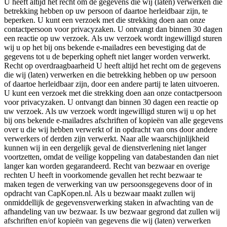
U heeft altijd het recht om de gegevens die wij (laten) verwerken die
betrekking hebben op uw persoon of daartoe herleidbaar zijn, te
beperken. U kunt een verzoek met die strekking doen aan onze
contactpersoon voor privacyzaken. U ontvangt dan binnen 30 dagen
een reactie op uw verzoek. Als uw verzoek wordt ingewilligd sturen
wij u op het bij ons bekende e-mailadres een bevestiging dat de
gegevens tot u de beperking opheft niet langer worden verwerkt.
Recht op overdraagbaarheid U heeft altijd het recht om de gegevens
die wij (laten) verwerken en die betrekking hebben op uw persoon
of daartoe herleidbaar zijn, door een andere partij te laten uitvoeren.
U kunt een verzoek met die strekking doen aan onze contactpersoon
voor privacyzaken. U ontvangt dan binnen 30 dagen een reactie op
uw verzoek. Als uw verzoek wordt ingewilligd sturen wij u op het
bij ons bekende e-mailadres afschriften of kopieën van alle gegevens
over u die wij hebben verwerkt of in opdracht van ons door andere
verwerkers of derden zijn verwerkt. Naar alle waarschijnlijkheid
kunnen wij in een dergelijk geval de dienstverlening niet langer
voortzetten, omdat de veilige koppeling van databestanden dan niet
langer kan worden gegarandeerd. Recht van bezwaar en overige
rechten U heeft in voorkomende gevallen het recht bezwaar te
maken tegen de verwerking van uw persoonsgegevens door of in
opdracht van CapKopen.nl. Als u bezwaar maakt zullen wij
onmiddellijk de gegevensverwerking staken in afwachting van de
afhandeling van uw bezwaar. Is uw bezwaar gegrond dat zullen wij
afschriften en/of kopieën van gegevens die wij (laten) verwerken