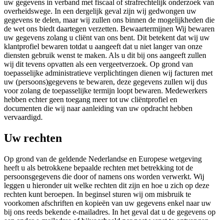
uw gegevens in verband met fiscaal of strafrechtelijk onderzoek van
overheidswege. In een dergelijk geval zijn wij gedwongen uw
gegevens te delen, maar wij zullen ons binnen de mogelijkheden die
de wet ons biedt daartegen verzetten. Bewaartermijnen Wij bewaren
uw gegevens zolang u cliënt van ons bent. Dit betekent dat wij uw
klantprofiel bewaren totdat u aangeeft dat u niet langer van onze
diensten gebruik wenst te maken. Als u dit bij ons aangeeft zullen
wij dit tevens opvatten als een vergeetverzoek. Op grond van
toepasselijke administratieve verplichtingen dienen wij facturen met
uw (persoons)gegevens te bewaren, deze gegevens zullen wij dus
voor zolang de toepasselijke termijn loopt bewaren. Medewerkers
hebben echter geen toegang meer tot uw cliëntprofiel en
documenten die wij naar aanleiding van uw opdracht hebben
vervaardigd.
Uw rechten
Op grond van de geldende Nederlandse en Europese wetgeving
heeft u als betrokkene bepaalde rechten met betrekking tot de
persoonsgegevens die door of namens ons worden verwerkt. Wij
leggen u hieronder uit welke rechten dit zijn en hoe u zich op deze
rechten kunt beroepen. In beginsel sturen wij om misbruik te
voorkomen afschriften en kopieën van uw gegevens enkel naar uw
bij ons reeds bekende e-mailadres. In het geval dat u de gegevens op