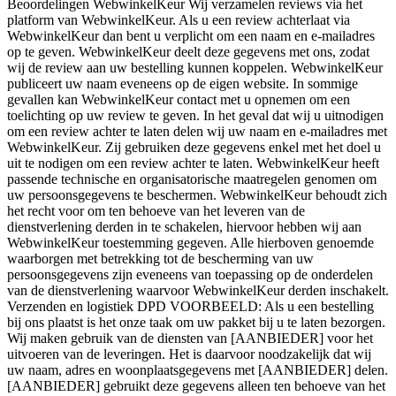
Beoordelingen WebwinkelKeur Wij verzamelen reviews via het
platform van WebwinkelKeur. Als u een review achterlaat via
WebwinkelKeur dan bent u verplicht om een naam en e-mailadres
op te geven. WebwinkelKeur deelt deze gegevens met ons, zodat
wij de review aan uw bestelling kunnen koppelen. WebwinkelKeur
publiceert uw naam eveneens op de eigen website. In sommige
gevallen kan WebwinkelKeur contact met u opnemen om een
toelichting op uw review te geven. In het geval dat wij u uitnodigen
om een review achter te laten delen wij uw naam en e-mailadres met
WebwinkelKeur. Zij gebruiken deze gegevens enkel met het doel u
uit te nodigen om een review achter te laten. WebwinkelKeur heeft
passende technische en organisatorische maatregelen genomen om
uw persoonsgegevens te beschermen. WebwinkelKeur behoudt zich
het recht voor om ten behoeve van het leveren van de
dienstverlening derden in te schakelen, hiervoor hebben wij aan
WebwinkelKeur toestemming gegeven. Alle hierboven genoemde
waarborgen met betrekking tot de bescherming van uw
persoonsgegevens zijn eveneens van toepassing op de onderdelen
van de dienstverlening waarvoor WebwinkelKeur derden inschakelt.
Verzenden en logistiek DPD VOORBEELD: Als u een bestelling
bij ons plaatst is het onze taak om uw pakket bij u te laten bezorgen.
Wij maken gebruik van de diensten van [AANBIEDER] voor het
uitvoeren van de leveringen. Het is daarvoor noodzakelijk dat wij
uw naam, adres en woonplaatsgegevens met [AANBIEDER] delen.
[AANBIEDER] gebruikt deze gegevens alleen ten behoeve van het