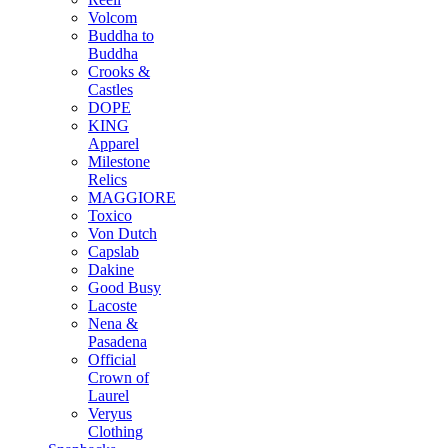
Volcom
Buddha to
Buddha
Crooks &
Castles
DOPE
KING
Apparel
Milestone
Relics
MAGGIORE
Toxico
Von Dutch
Capslab
Dakine
Good Busy
Lacoste
Nena &
Pasadena
Official
Crown of
Laurel
Veryus
Clothing