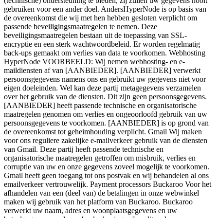
(technische) ondersteuning te bieden, zij zullen uw gegevens nooit
gebruiken voor een ander doel. AndersHyperNode is op basis van
de overeenkomst die wij met hen hebben gesloten verplicht om
passende beveiligingsmaatregelen te nemen. Deze
beveiligingsmaatregelen bestaan uit de toepassing van SSL-
encryptie en een sterk wachtwoordbeleid. Er worden regelmatig
back-ups gemaakt om verlies van data te voorkomen. Webhosting
HyperNode VOORBEELD: Wij nemen webhosting- en e-
maildiensten af van [AANBIEDER]. [AANBIEDER] verwerkt
persoonsgegevens namens ons en gebruikt uw gegevens niet voor
eigen doeleinden. Wel kan deze partij metagegevens verzamelen
over het gebruik van de diensten. Dit zijn geen persoonsgegevens.
[AANBIEDER] heeft passende technische en organisatorische
maatregelen genomen om verlies en ongeoorloofd gebruik van uw
persoonsgegevens te voorkomen. [AANBIEDER] is op grond van
de overeenkomst tot geheimhouding verplicht. Gmail Wij maken
voor ons reguliere zakelijke e-mailverkeer gebruik van de diensten
van Gmail. Deze partij heeft passende technische en
organisatorische maatregelen getroffen om misbruik, verlies en
corruptie van uw en onze gegevens zoveel mogelijk te voorkomen.
Gmail heeft geen toegang tot ons postvak en wij behandelen al ons
emailverkeer vertrouwelijk. Payment processors Buckaroo Voor het
afhandelen van een (deel van) de betalingen in onze webwinkel
maken wij gebruik van het platform van Buckaroo. Buckaroo
verwerkt uw naam, adres en woonplaatsgegevens en uw