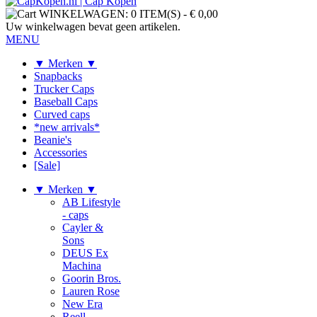
WINKELWAGEN:
0 ITEM(S)
-
€ 0,00
Uw winkelwagen bevat geen artikelen.
MENU
▼ Merken ▼
Snapbacks
Trucker Caps
Baseball Caps
Curved caps
*new arrivals*
Beanie's
Accessories
[Sale]
▼ Merken ▼
AB Lifestyle
- caps
Cayler &
Sons
DEUS Ex
Machina
Goorin Bros.
Lauren Rose
New Era
Reell