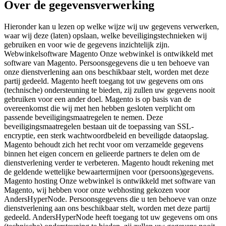
Over de gegevensverwerking
Hieronder kan u lezen op welke wijze wij uw gegevens verwerken,
waar wij deze (laten) opslaan, welke beveiligingstechnieken wij
gebruiken en voor wie de gegevens inzichtelijk zijn.
Webwinkelsoftware Magento Onze webwinkel is ontwikkeld met
software van Magento. Persoonsgegevens die u ten behoeve van
onze dienstverlening aan ons beschikbaar stelt, worden met deze
partij gedeeld. Magento heeft toegang tot uw gegevens om ons
(technische) ondersteuning te bieden, zij zullen uw gegevens nooit
gebruiken voor een ander doel. Magento is op basis van de
overeenkomst die wij met hen hebben gesloten verplicht om
passende beveiligingsmaatregelen te nemen. Deze
beveiligingsmaatregelen bestaan uit de toepassing van SSL-
encryptie, een sterk wachtwoordbeleid en beveiligde dataopslag.
Magento behoudt zich het recht voor om verzamelde gegevens
binnen het eigen concern en gelieerde partners te delen om de
dienstverlening verder te verbeteren. Magento houdt rekening met
de geldende wettelijke bewaartermijnen voor (persoons)gegevens.
Magento hosting Onze webwinkel is ontwikkeld met software van
Magento, wij hebben voor onze webhosting gekozen voor
AndersHyperNode. Persoonsgegevens die u ten behoeve van onze
dienstverlening aan ons beschikbaar stelt, worden met deze partij
gedeeld. AndersHyperNode heeft toegang tot uw gegevens om ons