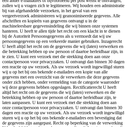
een ander e-mailadres of bijvoorbeeld per post wenst te ontvangen,
zullen wij u vragen zich te legitimeren. Wij houden een administratie
bij van afgehandelde verzoeken, in het geval van een
vergeetverzoek administreren wij geanonimiseerde gegevens. Alle
afschriften en kopieën van gegevens ontvangt u in de
machineleesbare gegevensindeling die wij binnen onze systemen
hanteren. U heeft te allen tijde het recht om een klacht in te dienen
bij de Autoriteit Persoonsgegevens als u vermoedt dat wij uw
persoonsgegevens op een verkeerde manier gebruiken. Inzagerecht
U heeft altijd het recht om de gegevens die wij (laten) verwerken en
die betrekking hebben op uw persoon of daartoe herleidbaar zijn, in
te zien. U kunt een verzoek met die strekking doen aan onze
contactpersoon voor privacyzaken. U ontvangt dan binnen 30 dagen
een reactie op uw verzoek. Als uw verzoek wordt ingewilligd sturen
wij u op het bij ons bekende e-mailadres een kopie van alle
gegevens met een overzicht van de verwerkers die deze gegevens
onder zich hebben, onder vermelding van de categorie waaronder
wij deze gegevens hebben opgeslagen. Rectificatierecht U heeft
altijd het recht om de gegevens die wij (laten) verwerken en die
betrekking hebben op uw persoon of daartoe herleidbaar zijn, te
laten aanpassen. U kunt een verzoek met die strekking doen aan
onze contactpersoon voor privacyzaken. U ontvangt dan binnen 30
dagen een reactie op uw verzoek. Als uw verzoek wordt ingewilligd
sturen wij u op het bij ons bekende e-mailadres een bevestiging dat
de gegevens zijn aangepast. Recht op beperking van de verwerking