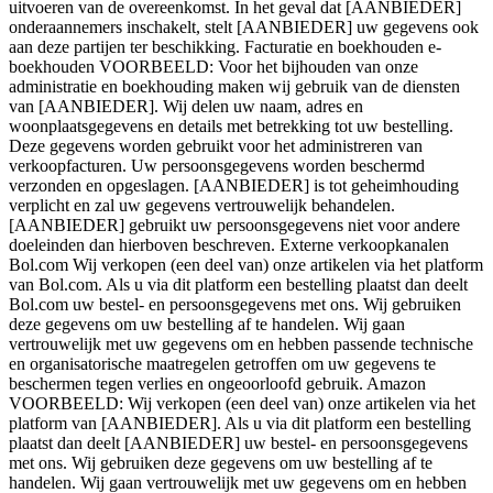
uitvoeren van de overeenkomst. In het geval dat [AANBIEDER]
onderaannemers inschakelt, stelt [AANBIEDER] uw gegevens ook
aan deze partijen ter beschikking. Facturatie en boekhouden e-
boekhouden VOORBEELD: Voor het bijhouden van onze
administratie en boekhouding maken wij gebruik van de diensten
van [AANBIEDER]. Wij delen uw naam, adres en
woonplaatsgegevens en details met betrekking tot uw bestelling.
Deze gegevens worden gebruikt voor het administreren van
verkoopfacturen. Uw persoonsgegevens worden beschermd
verzonden en opgeslagen. [AANBIEDER] is tot geheimhouding
verplicht en zal uw gegevens vertrouwelijk behandelen.
[AANBIEDER] gebruikt uw persoonsgegevens niet voor andere
doeleinden dan hierboven beschreven. Externe verkoopkanalen
Bol.com Wij verkopen (een deel van) onze artikelen via het platform
van Bol.com. Als u via dit platform een bestelling plaatst dan deelt
Bol.com uw bestel- en persoonsgegevens met ons. Wij gebruiken
deze gegevens om uw bestelling af te handelen. Wij gaan
vertrouwelijk met uw gegevens om en hebben passende technische
en organisatorische maatregelen getroffen om uw gegevens te
beschermen tegen verlies en ongeoorloofd gebruik. Amazon
VOORBEELD: Wij verkopen (een deel van) onze artikelen via het
platform van [AANBIEDER]. Als u via dit platform een bestelling
plaatst dan deelt [AANBIEDER] uw bestel- en persoonsgegevens
met ons. Wij gebruiken deze gegevens om uw bestelling af te
handelen. Wij gaan vertrouwelijk met uw gegevens om en hebben