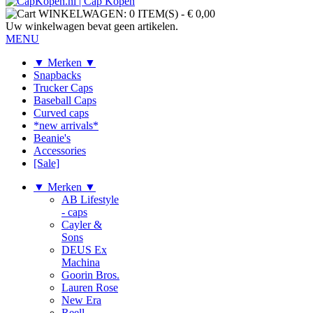
WINKELWAGEN:
0 ITEM(S)
-
€ 0,00
Uw winkelwagen bevat geen artikelen.
MENU
▼ Merken ▼
Snapbacks
Trucker Caps
Baseball Caps
Curved caps
*new arrivals*
Beanie's
Accessories
[Sale]
▼ Merken ▼
AB Lifestyle
- caps
Cayler &
Sons
DEUS Ex
Machina
Goorin Bros.
Lauren Rose
New Era
Reell