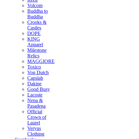
Volcom
Buddha to
Buddha
Crooks &
Castles
DOPE
KING
Apparel
Milestone
Relics
MAGGIORE
Toxico
Von Dutch
Capslab
Dakine
Good Busy
Lacoste
Nena &
Pasadena
Official
Crown of
Laurel
Veryus
Clothing