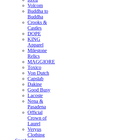
Volcom
Buddha to
Buddha
Crooks &
Castles
DOPE
KING
Apparel
Milestone
Relics
MAGGIORE
Toxico
Von Dutch
Capslab
Dakine
Good Busy
Lacoste
Nena &
Pasadena
Official
Crown of
Laurel
Veryus
Clothing