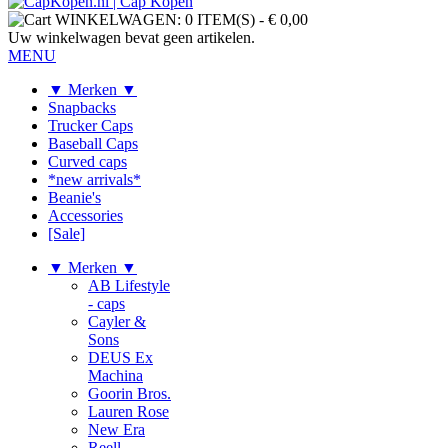
WINKELWAGEN:
0 ITEM(S)
-
€ 0,00
Uw winkelwagen bevat geen artikelen.
MENU
▼ Merken ▼
Snapbacks
Trucker Caps
Baseball Caps
Curved caps
*new arrivals*
Beanie's
Accessories
[Sale]
▼ Merken ▼
AB Lifestyle
- caps
Cayler &
Sons
DEUS Ex
Machina
Goorin Bros.
Lauren Rose
New Era
Reell