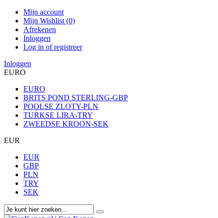
Mijn account
Mijn Wishlist (0)
Afrekenen
Inloggen
Log in of registreer
Inloggen
EURO
EURO
BRITS POND STERLING-GBP
POOLSE ZLOTY-PLN
TURKSE LIRA-TRY
ZWEEDSE KROON-SEK
EUR
EUR
GBP
PLN
TRY
SEK