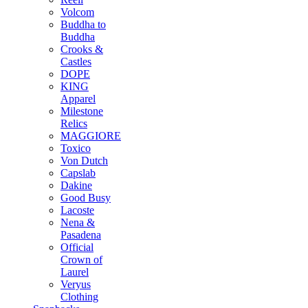
Volcom
Buddha to
Buddha
Crooks &
Castles
DOPE
KING
Apparel
Milestone
Relics
MAGGIORE
Toxico
Von Dutch
Capslab
Dakine
Good Busy
Lacoste
Nena &
Pasadena
Official
Crown of
Laurel
Veryus
Clothing