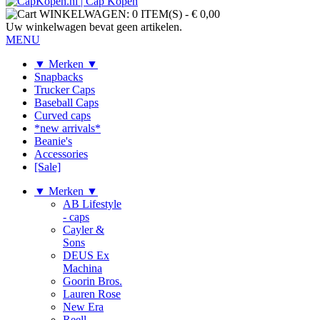
WINKELWAGEN:
0 ITEM(S)
-
€ 0,00
Uw winkelwagen bevat geen artikelen.
MENU
▼ Merken ▼
Snapbacks
Trucker Caps
Baseball Caps
Curved caps
*new arrivals*
Beanie's
Accessories
[Sale]
▼ Merken ▼
AB Lifestyle
- caps
Cayler &
Sons
DEUS Ex
Machina
Goorin Bros.
Lauren Rose
New Era
Reell