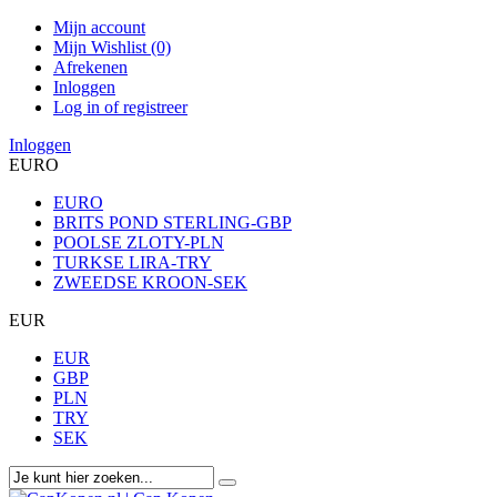
Mijn account
Mijn Wishlist (0)
Afrekenen
Inloggen
Log in of registreer
Inloggen
EURO
EURO
BRITS POND STERLING-GBP
POOLSE ZLOTY-PLN
TURKSE LIRA-TRY
ZWEEDSE KROON-SEK
EUR
EUR
GBP
PLN
TRY
SEK