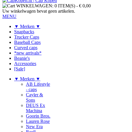
WINKELWAGEN:
0 ITEM(S)
-
€ 0,00
Uw winkelwagen bevat geen artikelen.
MENU
▼ Merken ▼
Snapbacks
Trucker Caps
Baseball Caps
Curved caps
*new arrivals*
Beanie's
Accessories
[Sale]
▼ Merken ▼
AB Lifestyle
- caps
Cayler &
Sons
DEUS Ex
Machina
Goorin Bros.
Lauren Rose
New Era
Reell