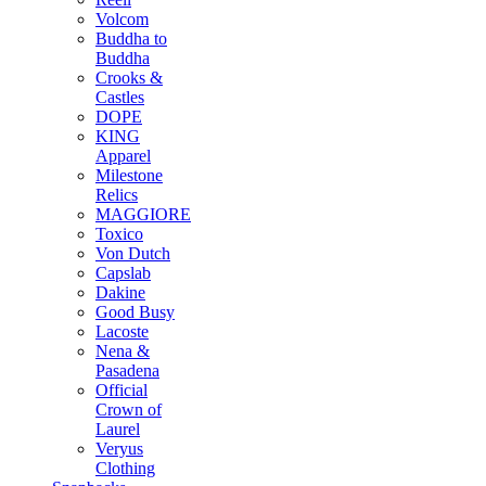
Volcom
Buddha to
Buddha
Crooks &
Castles
DOPE
KING
Apparel
Milestone
Relics
MAGGIORE
Toxico
Von Dutch
Capslab
Dakine
Good Busy
Lacoste
Nena &
Pasadena
Official
Crown of
Laurel
Veryus
Clothing