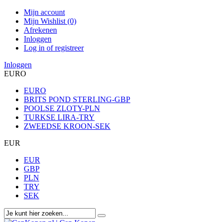
Mijn account
Mijn Wishlist (0)
Afrekenen
Inloggen
Log in of registreer
Inloggen
EURO
EURO
BRITS POND STERLING-GBP
POOLSE ZLOTY-PLN
TURKSE LIRA-TRY
ZWEEDSE KROON-SEK
EUR
EUR
GBP
PLN
TRY
SEK