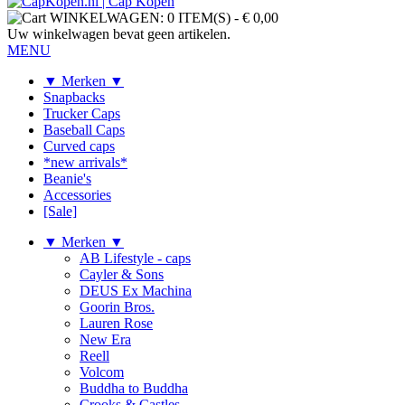
WINKELWAGEN:
0 ITEM(S)
-
€ 0,00
Uw winkelwagen bevat geen artikelen.
MENU
▼ Merken ▼
Snapbacks
Trucker Caps
Baseball Caps
Curved caps
*new arrivals*
Beanie's
Accessories
[Sale]
▼ Merken ▼
AB Lifestyle - caps
Cayler & Sons
DEUS Ex Machina
Goorin Bros.
Lauren Rose
New Era
Reell
Volcom
Buddha to Buddha
Crooks & Castles