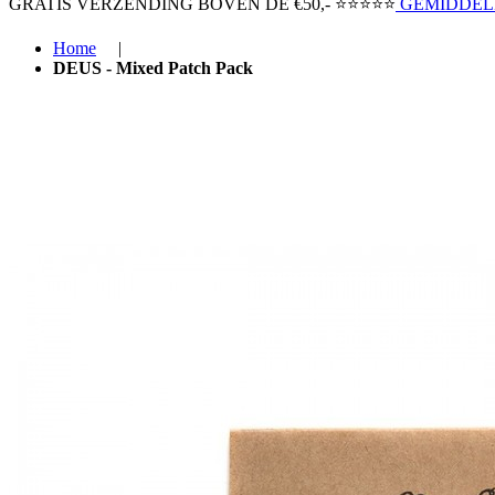
GRATIS VERZENDING BOVEN ​DE €50,-​
⭐⭐⭐⭐⭐
GEMIDDELD
Home
|
DEUS - Mixed Patch Pack