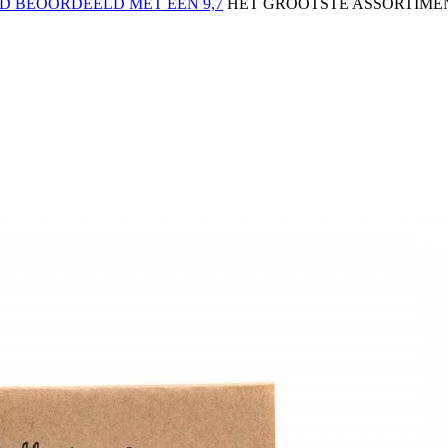
 BEOORDEELD MET EEN 9,7
HET GROOTSTE ASSORTIMEN