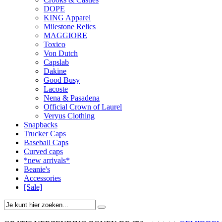
DOPE
KING Apparel
Milestone Relics
MAGGIORE
Toxico
Von Dutch
Capslab
Dakine
Good Busy
Lacoste
Nena & Pasadena
Official Crown of Laurel
Veryus Clothing
Snapbacks
Trucker Caps
Baseball Caps
Curved caps
*new arrivals*
Beanie's
Accessories
[Sale]