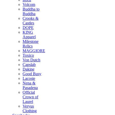
Volcom
Buddha to
Buddha
Crooks &
Castles
DOPE
KING
Apparel
Milestone
Relics
MAGGIORE
Toxico
Von Dutch
Capslab
Dakine
Good Busy
Lacoste
Nena &
Pasadena
Official
Crown of
Laurel
Veryus
Clothing