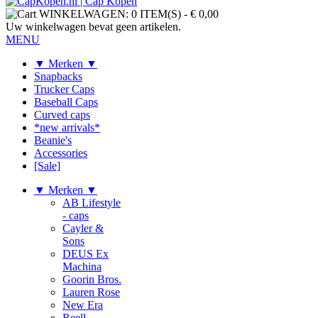
WINKELWAGEN:
0 ITEM(S)
-
€ 0,00
Uw winkelwagen bevat geen artikelen.
MENU
▼ Merken ▼
Snapbacks
Trucker Caps
Baseball Caps
Curved caps
*new arrivals*
Beanie's
Accessories
[Sale]
▼ Merken ▼
AB Lifestyle
- caps
Cayler &
Sons
DEUS Ex
Machina
Goorin Bros.
Lauren Rose
New Era
Reell