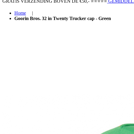
GRATIS VERZENDING BOVEN ​DE €50,-​
⭐⭐⭐⭐⭐
GEMIDDELD
Home
|
Goorin Bros. 32 in Twenty Trucker cap - Green