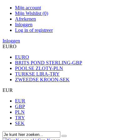
Mijn account
Mijn Wishlist (0)
Afrekenen
Inloggen
Log in of registreer
Inloggen
EURO
EURO
BRITS POND STERLING-GBP
POOLSE ZLOTY-PLN
TURKSE LIRA-TRY
ZWEEDSE KROON-SEK
EUR
EUR
GBP
PLN
TRY
SEK