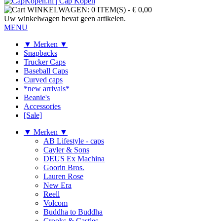
WINKELWAGEN:
0 ITEM(S)
-
€ 0,00
Uw winkelwagen bevat geen artikelen.
MENU
▼ Merken ▼
Snapbacks
Trucker Caps
Baseball Caps
Curved caps
*new arrivals*
Beanie's
Accessories
[Sale]
▼ Merken ▼
AB Lifestyle - caps
Cayler & Sons
DEUS Ex Machina
Goorin Bros.
Lauren Rose
New Era
Reell
Volcom
Buddha to Buddha
Crooks & Castles