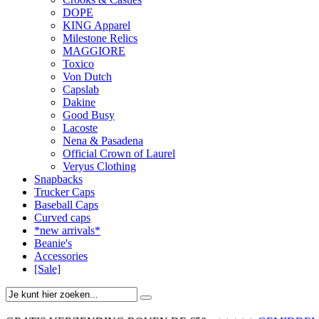
DOPE
KING Apparel
Milestone Relics
MAGGIORE
Toxico
Von Dutch
Capslab
Dakine
Good Busy
Lacoste
Nena & Pasadena
Official Crown of Laurel
Veryus Clothing
Snapbacks
Trucker Caps
Baseball Caps
Curved caps
*new arrivals*
Beanie's
Accessories
[Sale]