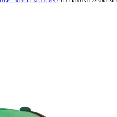
 BEOORDEELD MET EEN 9,7
HET GROOTSTE ASSORTIMEN