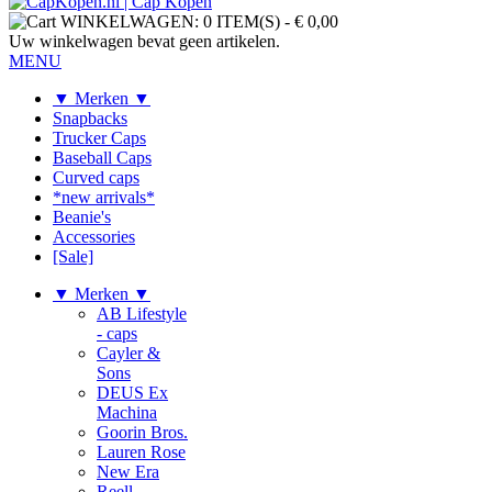
WINKELWAGEN:
0 ITEM(S)
-
€ 0,00
Uw winkelwagen bevat geen artikelen.
MENU
▼ Merken ▼
Snapbacks
Trucker Caps
Baseball Caps
Curved caps
*new arrivals*
Beanie's
Accessories
[Sale]
▼ Merken ▼
AB Lifestyle
- caps
Cayler &
Sons
DEUS Ex
Machina
Goorin Bros.
Lauren Rose
New Era
Reell