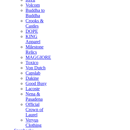
Volcom
Buddha to
Buddha
Crooks &
Castles
DOPE
KING
Apparel
Milestone
Relics
MAGGIORE
Toxico
Von Dutch
Capslab
Dakine
Good Busy
Lacoste
Nena &
Pasadena
Official
Crown of
Laurel
Veryus
Clothing