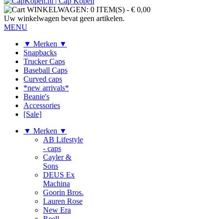
WINKELWAGEN:
0 ITEM(S)
-
€ 0,00
Uw winkelwagen bevat geen artikelen.
MENU
▼ Merken ▼
Snapbacks
Trucker Caps
Baseball Caps
Curved caps
*new arrivals*
Beanie's
Accessories
[Sale]
▼ Merken ▼
AB Lifestyle
- caps
Cayler &
Sons
DEUS Ex
Machina
Goorin Bros.
Lauren Rose
New Era
Reell