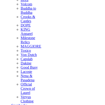
Volcom
Buddha to
Buddha
Crooks &
Castles
DOPE
KING
Apparel
Milestone
Relics
MAGGIORE
Toxico
Von Dutch
Capslab
Dakine
Good Busy
Lacoste
Nena &
Pasadena
Official
Crown of
Laurel
Veryus
Clothing