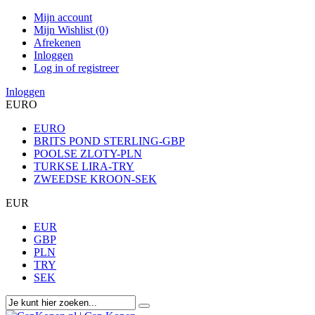
Mijn account
Mijn Wishlist (0)
Afrekenen
Inloggen
Log in of registreer
Inloggen
EURO
EURO
BRITS POND STERLING-GBP
POOLSE ZLOTY-PLN
TURKSE LIRA-TRY
ZWEEDSE KROON-SEK
EUR
EUR
GBP
PLN
TRY
SEK