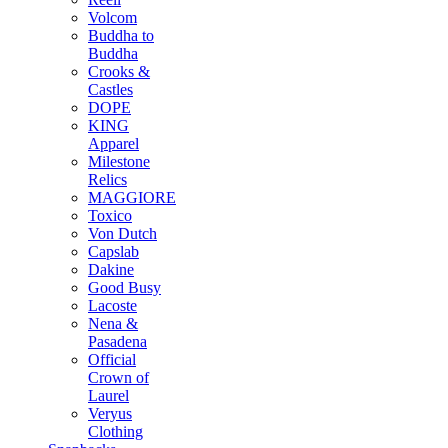
Volcom
Buddha to
Buddha
Crooks &
Castles
DOPE
KING
Apparel
Milestone
Relics
MAGGIORE
Toxico
Von Dutch
Capslab
Dakine
Good Busy
Lacoste
Nena &
Pasadena
Official
Crown of
Laurel
Veryus
Clothing