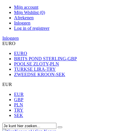
Mijn account
Mijn Wishlist (0)
Afrekenen
Inloggen
Log in of registreer
Inloggen
EURO
EURO
BRITS POND STERLING-GBP
POOLSE ZLOTY-PLN
TURKSE LIRA-TRY
ZWEEDSE KROON-SEK
EUR
EUR
GBP
PLN
TRY
SEK