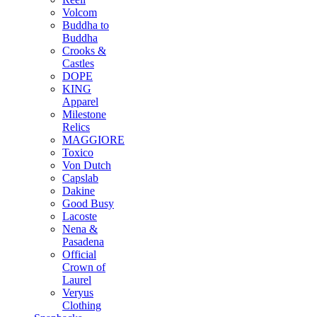
Volcom
Buddha to
Buddha
Crooks &
Castles
DOPE
KING
Apparel
Milestone
Relics
MAGGIORE
Toxico
Von Dutch
Capslab
Dakine
Good Busy
Lacoste
Nena &
Pasadena
Official
Crown of
Laurel
Veryus
Clothing