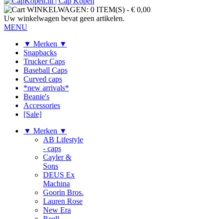
WINKELWAGEN:
0 ITEM(S)
-
€ 0,00
Uw winkelwagen bevat geen artikelen.
MENU
▼ Merken ▼
Snapbacks
Trucker Caps
Baseball Caps
Curved caps
*new arrivals*
Beanie's
Accessories
[Sale]
▼ Merken ▼
AB Lifestyle
- caps
Cayler &
Sons
DEUS Ex
Machina
Goorin Bros.
Lauren Rose
New Era
Reell