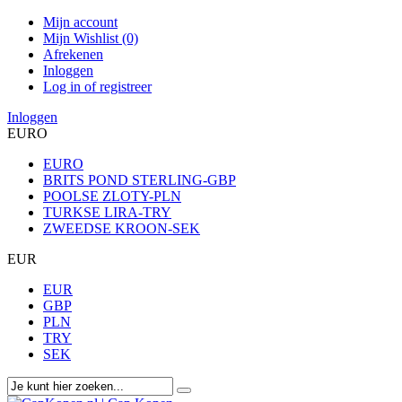
Mijn account
Mijn Wishlist (0)
Afrekenen
Inloggen
Log in of registreer
Inloggen
EURO
EURO
BRITS POND STERLING-GBP
POOLSE ZLOTY-PLN
TURKSE LIRA-TRY
ZWEEDSE KROON-SEK
EUR
EUR
GBP
PLN
TRY
SEK