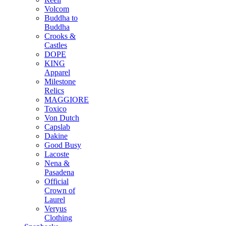
Volcom
Buddha to
Buddha
Crooks &
Castles
DOPE
KING
Apparel
Milestone
Relics
MAGGIORE
Toxico
Von Dutch
Capslab
Dakine
Good Busy
Lacoste
Nena &
Pasadena
Official
Crown of
Laurel
Veryus
Clothing