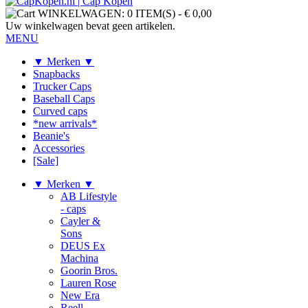
WINKELWAGEN:
0 ITEM(S)
-
€ 0,00
Uw winkelwagen bevat geen artikelen.
MENU
▼ Merken ▼
Snapbacks
Trucker Caps
Baseball Caps
Curved caps
*new arrivals*
Beanie's
Accessories
[Sale]
▼ Merken ▼
AB Lifestyle
- caps
Cayler &
Sons
DEUS Ex
Machina
Goorin Bros.
Lauren Rose
New Era
Reell